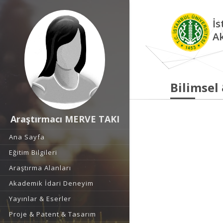
İs
A
Bilimsel
Araştırmacı MERVE TAKI
Ana Sayfa
Eğitim Bilgileri
Araştırma Alanları
Akademik İdari Deneyim
Yayınlar & Eserler
Proje & Patent & Tasarım