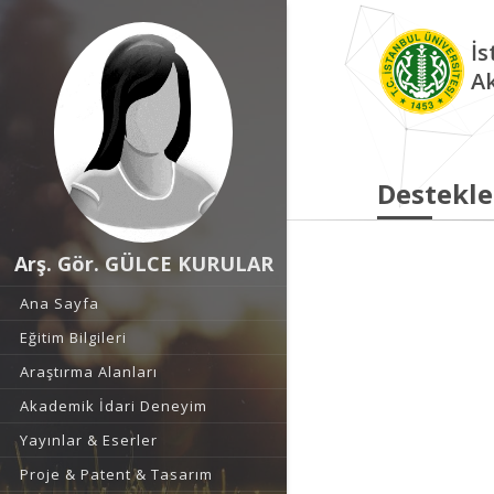
İs
A
Destekle
Arş. Gör. GÜLCE KURULAR
Ana Sayfa
Eğitim Bilgileri
Araştırma Alanları
Akademik İdari Deneyim
Yayınlar & Eserler
Proje & Patent & Tasarım