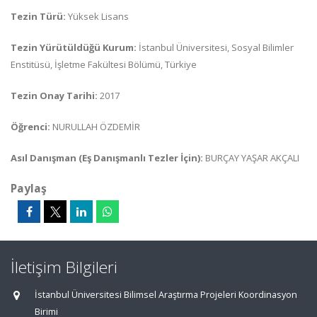
Tezin Türü:
Yüksek Lisans
Tezin Yürütüldüğü Kurum:
İstanbul Üniversitesi, Sosyal Bilimler
Enstitüsü, İşletme Fakültesi Bölümü, Türkiye
Tezin Onay Tarihi:
2017
Öğrenci:
NURULLAH ÖZDEMİR
Asıl Danışman (Eş Danışmanlı Tezler İçin):
BURÇAY YAŞAR AKÇALI
Paylaş
İletişim Bilgileri
İstanbul Üniversitesi Bilimsel Araştırma Projeleri Koordinasyon
Birimi