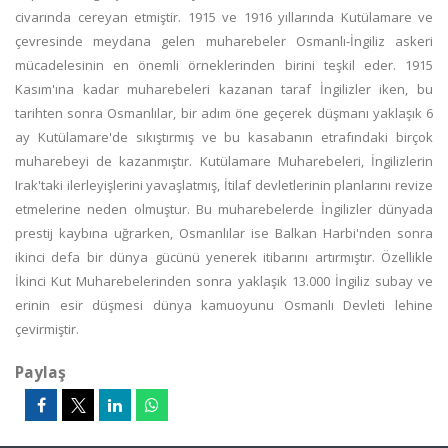
civarında cereyan etmiştir. 1915 ve 1916 yıllarında Kutülamare ve
çevresinde meydana gelen muharebeler Osmanlı-İngiliz askeri
mücadelesinin en önemli örneklerinden birini teşkil eder. 1915
Kasım'ına kadar muharebeleri kazanan taraf İngilizler iken, bu
tarihten sonra Osmanlılar, bir adım öne geçerek düşmanı yaklaşık 6
ay Kutülamare'de sıkıştırmış ve bu kasabanın etrafındaki birçok
muharebeyi de kazanmıştır. Kutülamare Muharebeleri, İngilizlerin
Irak'taki ilerleyişlerini yavaşlatmış, İtilaf devletlerinin planlarını revize
etmelerine neden olmuştur. Bu muharebelerde İngilizler dünyada
prestij kaybına uğrarken, Osmanlılar ise Balkan Harbi'nden sonra
ikinci defa bir dünya gücünü yenerek itibarını artırmıştır. Özellikle
İkinci Kut Muharebelerinden sonra yaklaşık 13.000 İngiliz subay ve
erinin esir düşmesi dünya kamuoyunu Osmanlı Devleti lehine
çevirmiştir.
Paylaş