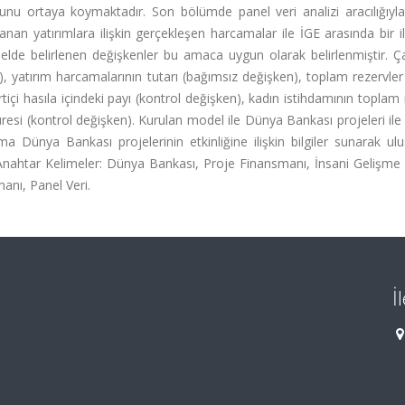
ğunu ortaya koymaktadır. Son bölümde panel veri analizi aracılığıyl
n yatırımlara ilişkin gerçekleşen harcamalar ile İGE arasında bir il
lde belirlenen değişkenler bu amaca uygun olarak belirlenmiştir. Ç
n), yatırım harcamalarının tutarı (bağımsız değişken), toplam rezervler
tiçi hasıla içindeki payı (kontrol değişken), kadın istihdamının toplam
esi (kontrol değişken). Kurulan model ile Dünya Bankası projeleri ile 
a Dünya Bankası projelerinin etkinliğine ilişkin bilgiler sunarak ulu
Anahtar Kelimeler: Dünya Bankası, Proje Finansmanı, İnsani Gelişme 
manı, Panel Veri.
İ