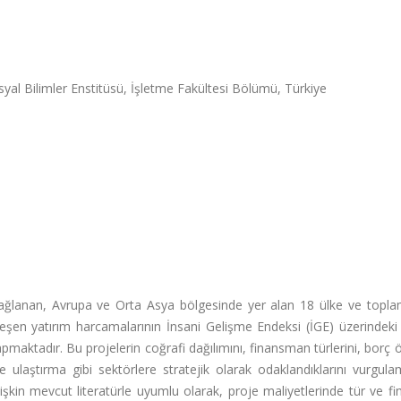
syal Bilimler Enstitüsü, İşletme Fakültesi Bölümü, Türkiye
ağlanan, Avrupa ve Orta Asya bölgesinde yer alan 18 ülke ve topl
kleşen yatırım harcamalarının İnsani Gelişme Endeksi (İGE) üzerindeki 
apmaktadır. Bu projelerin coğrafi dağılımını, finansman türlerini, borç
ve ulaştırma gibi sektörlere stratejik olarak odaklandıklarını vurgula
ilişkin mevcut literatürle uyumlu olarak, proje maliyetlerinde tür ve 