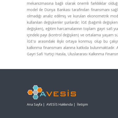
mekanizmasına bağlı olarak önemli farklılıklar oldu
model ile Dünya Bankası tarafından finansmanı sağlana
olmadığı analiz edilmiş ve kurulan ekonometrik mode
kullanılan değişkenler şunlardır; İGE (bağımlı değişke
değişken), eğitim harcamalarının toplam gayri safi yur
içindeki payı (kontrol değişken) ve ortalama yaşam sür
İGE'si arasındaki ilişki ortaya konmuş olup bu çalışm
kalkınma finansmanı alanına katkıda bulunmaktadır. 
Gayri Safi Yurtiçi Hasıla, Uluslararası Kalkınma Finans
Ana Sayfa
|
AVESİS Hakkında
|
İletişim