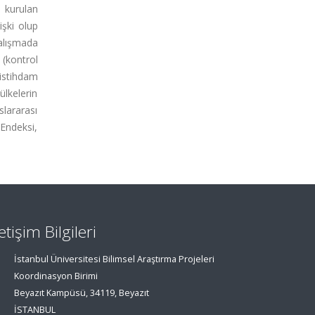
a kurulan
işki olup
alışmada
 (kontrol
 istihdam
ülkelerin
slararası
Endeksi,
letişim Bilgileri
İstanbul Üniversitesi Bilimsel Araştırma Projeleri
Koordinasyon Birimi
Beyazıt Kampüsü, 34119, Beyazıt
İSTANBUL