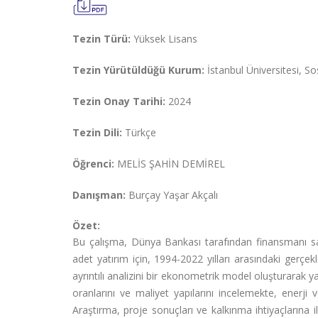
Tezin Türü:
Yüksek Lisans
Tezin Yürütüldüğü Kurum:
İstanbul Üniversitesi, So
Tezin Onay Tarihi:
2024
Tezin Dili:
Türkçe
Öğrenci:
MELİS ŞAHİN DEMİREL
Danışman:
Burçay Yaşar Akçalı
Özet:
Bu çalışma, Dünya Bankası tarafından finansmanı s
adet yatırım için, 1994-2022 yılları arasındaki gerçe
ayrıntılı analizini bir ekonometrik model oluşturarak y
oranlarını ve maliyet yapılarını incelemekte, enerji 
Araştırma, proje sonuçları ve kalkınma ihtiyaçlarına 