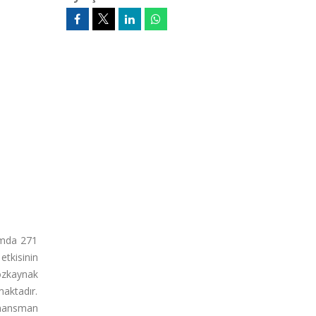
amda 271
etkisinin
 özkaynak
maktadır.
finansman