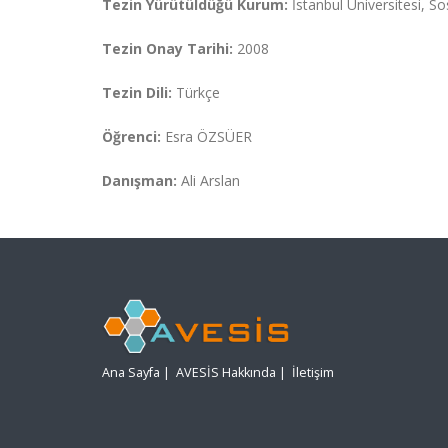
Tezin Yürütüldüğü Kurum:
İstanbul Üniversitesi, So
Tezin Onay Tarihi:
2008
Tezin Dili:
Türkçe
Öğrenci:
Esra ÖZSÜER
Danışman:
Ali Arslan
Ana Sayfa
|
AVESİS Hakkında
|
İletişim