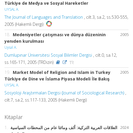
Türkiye de Medya ve Sosyal Hareketler
UYSAL A.
The Journal of Languages and Translation
, cilt.3, sa.2, ss.530-555,
2005 (Hakemli Dergi)
18.
Medeniyetler çatışması ve dünya düzeninin
2005
yenıden kurulması
Uysal A.
Dumlupınar Üniversitesi Sosyal Bilimler Dergisi
, cilt.0, sa.12,
ss.165-171, 2005 (TRDizin)
19.
Market Model of Religion and Islam in Turkey
2005
Türkiye de Dine ve İslama Piyasa Modeli İle Bakış
UYSAL A.
Sosyoloji Araştırmaları Dergisi (Journal of Sociological Research)
,
cilt.7, sa.2, ss.117-133, 2005 (Hakemli Dergi)
Kitaplar
1.
العلاقات العربية التركية: ألف ومائتا عام من المحطات السياسية
2024