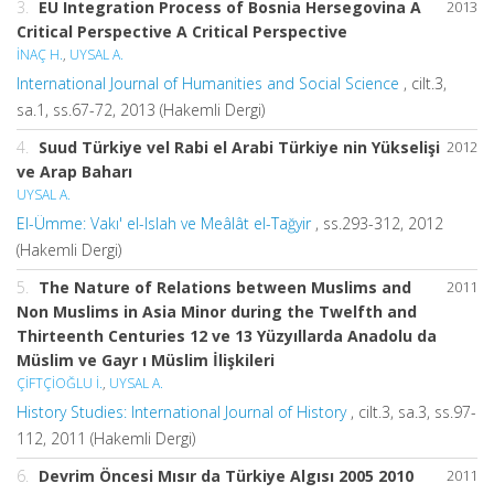
3.
EU Integration Process of Bosnia Hersegovina A
2013
Critical Perspective A Critical Perspective
İNAÇ H.
,
UYSAL A.
International Journal of Humanities and Social Science
, cilt.3,
sa.1, ss.67-72, 2013 (Hakemli Dergi)
4.
Suud Türkiye vel Rabi el Arabi Türkiye nin Yükselişi
2012
ve Arap Baharı
UYSAL A.
El-Ümme: Vakı' el-Islah ve Meâlât el-Tağyir
, ss.293-312, 2012
(Hakemli Dergi)
5.
The Nature of Relations between Muslims and
2011
Non Muslims in Asia Minor during the Twelfth and
Thirteenth Centuries 12 ve 13 Yüzyıllarda Anadolu da
Müslim ve Gayr ı Müslim İlişkileri
ÇİFTÇİOĞLU İ.
,
UYSAL A.
History Studies: International Journal of History
, cilt.3, sa.3, ss.97-
112, 2011 (Hakemli Dergi)
6.
Devrim Öncesi Mısır da Türkiye Algısı 2005 2010
2011