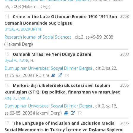
59, 2008 (Hakemli Dergi)
14.
Crime in the Late Ottoman Empire 1910 1911 Son
2008
Osmanlı Döneminde Suç Olgusu
UYSAL A.
,
BOZKURT N.
Research Journal of Social Sciences
, cilt.3, ss.49-59, 2008
(Hakemli Dergi)
15.
Osmanlı Mirası ve Yeni Dünya Düzeni
2008
Uysal A.
,
İNANÇ H.
Dumlupınar Üniversitesi Sosyal Bilimler Dergisi
, cilt.0, sa.22,
ss.75-92, 2008 (TRDizin)
16.
Merkez-dışı ülkelerdeki ulusötesi sivil toplum
2006
kuruluşları (STK): Dış politika, finansman ve meşruiyet
Ateş D.
,
Uysal A.
Dumlupınar Üniversitesi Sosyal Bilimler Dergisi
, cilt.0, sa.16,
ss.63-85, 2006 (Hakemli Dergi)
17.
The Language of Inclusion and Exclusion Media
2005
Social Movements in Turkey İçerme ve Dışlama Söylemi