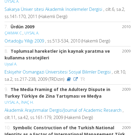
UYSAL A.
Sakarya Üniver sitesi Akademik İncelemeler Dergisi
, cilt.6, sa.2,
ss.141-170, 2011 (Hakemli Dergi)
7.
Ürdün 2009
2010
ÇAKMAK C.
,
UYSAL A.
Ortadoğu Yıllığı 2009
, ss.513-534, 2010 (Hakemli Dergi)
8.
Toplumsal hareketler için kaynak yaratma ve
2009
kullanma stratejileri
Uysal A.
Eskişehir Osmangazi Üniversitesi Sosyal Bilimler Dergisi
, cilt.10,
sa.2, ss.217-238, 2009 (TRDizin)
9.
The Media Framing of the Adultery Dispute in
2009
Turkey Türkiye de Zina Tartışması ve Medya
UYSAL A.
,
İNAÇ H.
Akademik Araştırmalar Dergisi/Journal of Academic Research
,
cilt.11, sa.42, ss.161-179, 2009 (Hakemli Dergi)
10.
Symbolic Construction of the Turkish National
2009
Identity as a Factor of International Management Türk