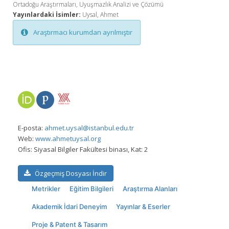
Ortadoğu Araştırmaları, Uyuşmazlık Analizi ve Çözümü
Yayınlardaki İsimler:
Uysal, Ahmet
Araştırmacı kurumdan ayrılmıştır
E-posta:
ahmet.uysal@istanbul.edu.tr
Web:
www.ahmetuysal.org
Ofis:
Siyasal Bilgiler Fakültesi binası, Kat: 2
Özgeçmiş Dosyası İndir
Metrikler
Eğitim Bilgileri
Araştırma Alanları
Akademik İdari Deneyim
Yayınlar & Eserler
Proje & Patent & Tasarım