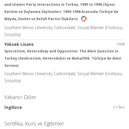
and Islamic Party Interactions in Turkey, 1995 to 1998 (Siyasi
Katılım ve Dışlanma Söylemleri: 1995-1998 Arasında Türkiye’de
Meyda, Devlet ve Refah Partisi İlişkileri).
Southern Illinois University Carbondale, Sosyal Bilimler Enstitüsü,
Sosyoloji
Yüksek Lisans
1998
Syncretism, Heterodoxy and Opposition: The Alevi Question in
Turkey (Senkretizm, Heteredoksi ve Muhaliflik: Türkiye’de Alevi
Sorunu)
Southern Illinois University Carbondale, Sosyal Bilimler Enstitüsü,
Sosyoloji
Yabancı Diller
İngilizce
C1 İleri
Sertifika, Kurs ve Eğitimler