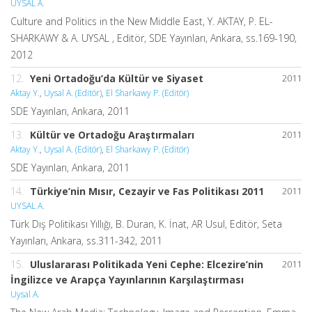
UYSAL A.
Culture and Politics in the New Middle East, Y. AKTAY, P. EL-
SHARKAWY & A. UYSAL , Editör, SDE Yayınları, Ankara, ss.169-190,
2012
12.
Yeni Ortadoğu’da Kültür ve Siyaset
2011
Aktay Y.
,
Uysal A. (Editör)
,
El Sharkawy P. (Editör)
SDE Yayınları, Ankara, 2011
13.
Kültür ve Ortadoğu Araştırmaları
2011
Aktay Y.
,
Uysal A. (Editör)
,
El Sharkawy P. (Editör)
SDE Yayınları, Ankara, 2011
14.
Türkiye’nin Mısır, Cezayir ve Fas Politikası 2011
2011
UYSAL A.
Türk Dış Politikası Yıllığı, B. Duran, K. İnat, AR Usul, Editör, Seta
Yayınları, Ankara, ss.311-342, 2011
15.
Uluslararası Politikada Yeni Cephe: Elcezire’nin
2011
İngilizce ve Arapça Yayınlarının Karşılaştırması
Uysal A.