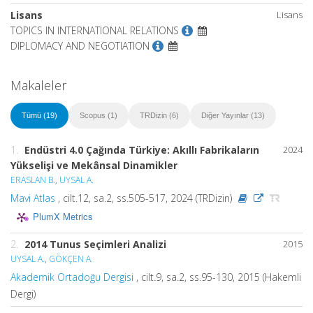
Lisans
Lisans
TOPICS IN INTERNATIONAL RELATIONS
DIPLOMACY AND NEGOTIATION
Makaleler
Tümü (19)
Scopus (1)
TRDizin (6)
Diğer Yayınlar (13)
1.
Endüstri 4.0 Çağında Türkiye: Akıllı Fabrikaların
2024
Yükselişi ve Mekânsal Dinamikler
ERASLAN B.
,
UYSAL A.
Mavi Atlas
, cilt.12, sa.2, ss.505-517, 2024 (TRDizin)
PlumX Metrics
2.
2014 Tunus Seçimleri Analizi
2015
UYSAL A.
,
GÖKÇEN A.
Akademik Ortadoğu Dergisi
, cilt.9, sa.2, ss.95-130, 2015 (Hakemli
Dergi)