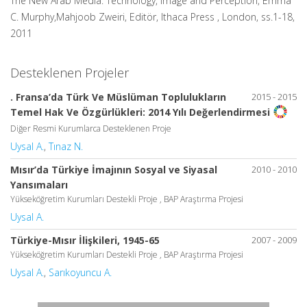
The New Arab Media: Technology, Image and Perception, Emma
C. Murphy,Mahjoob Zweiri, Editör, Ithaca Press , London, ss.1-18,
2011
Desteklenen Projeler
. Fransa’da Türk Ve Müslüman Toplulukların
2015 - 2015
Temel Hak Ve Özgürlükleri: 2014 Yılı Değerlendirmesi
Diğer Resmi Kurumlarca Desteklenen Proje
Uysal A.
,
Tınaz N.
Mısır’da Türkiye İmajının Sosyal ve Siyasal
2010 - 2010
Yansımaları
Yükseköğretim Kurumları Destekli Proje , BAP Araştırma Projesi
Uysal A.
Türkiye-Mısır İlişkileri, 1945-65
2007 - 2009
Yükseköğretim Kurumları Destekli Proje , BAP Araştırma Projesi
Uysal A.
,
Sarıkoyuncu A.