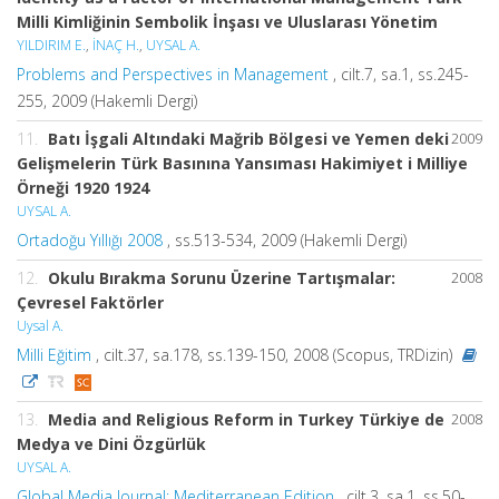
Milli Kimliğinin Sembolik İnşası ve Uluslarası Yönetim
YILDIRIM E.
,
İNAÇ H.
,
UYSAL A.
Problems and Perspectives in Management
, cilt.7, sa.1, ss.245-
255, 2009 (Hakemli Dergi)
11.
Batı İşgali Altındaki Mağrib Bölgesi ve Yemen deki
2009
Gelişmelerin Türk Basınına Yansıması Hakimiyet i Milliye
Örneği 1920 1924
UYSAL A.
Ortadoğu Yıllığı 2008
, ss.513-534, 2009 (Hakemli Dergi)
12.
Okulu Bırakma Sorunu Üzerine Tartışmalar:
2008
Çevresel Faktörler
Uysal A.
Milli Eğitim
, cilt.37, sa.178, ss.139-150, 2008 (Scopus, TRDizin)
13.
Media and Religious Reform in Turkey Türkiye de
2008
Medya ve Dini Özgürlük
UYSAL A.
Global Media Journal: Mediterranean Edition
, cilt.3, sa.1, ss.50-