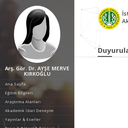
İs
A
Duyurul
Arş. Gör. Dr. AYŞE MERVE
KIRKOĞLU
Ana Sayfa
Eğitim Bilgileri
Araştırma Alanları
Akademik İdari Deneyim
Yayınlar & Eserler