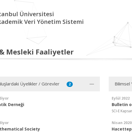
tanbul Üniversitesi
kademik Veri Yönetim Sistemi
 & Mesleki Faaliyetler
luşlardaki Üyelikler / Görevler
Bilimsel
2
diyor
Eylül 2022
tik Derneği
Bulletin 
SCI-E Kapsa
diyor
Nisan 2020
hematical Society
Hacettepe