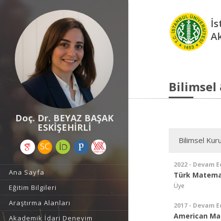
İs
A
Bilimsel
Doç. Dr. BEYAZ BAŞAK
ESKİŞEHİRLİ
Bilimsel Kuru
2022 - Devam E
Ana Sayfa
Türk Matema
Üye
Eğitim Bilgileri
Araştırma Alanları
2017 - Devam E
American Mat
Akademik İdari Deneyim