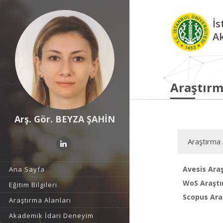
İs
A
Araştırm
Arş. Gör. BEYZA ŞAHİN
Araştırma 
Avesis Araş
Ana Sayfa
WoS Araştı
Eğitim Bilgileri
Scopus Araş
Araştırma Alanları
Akademik İdari Deneyim