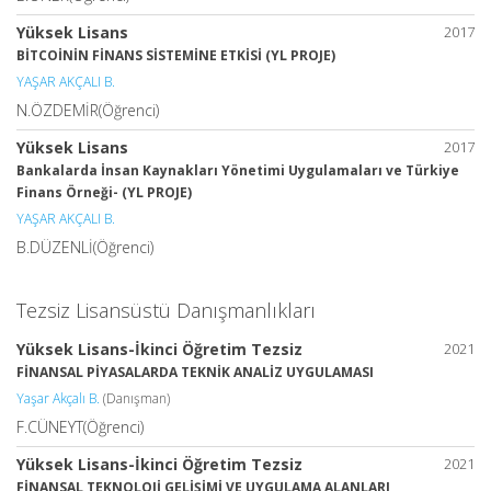
Yüksek Lisans
2017
BİTCOİNİN FİNANS SİSTEMİNE ETKİSİ (YL PROJE)
YAŞAR AKÇALI B.
N.ÖZDEMİR(Öğrenci)
Yüksek Lisans
2017
Bankalarda İnsan Kaynakları Yönetimi Uygulamaları ve Türkiye
Finans Örneği- (YL PROJE)
YAŞAR AKÇALI B.
B.DÜZENLİ(Öğrenci)
Tezsiz Lisansüstü Danışmanlıkları
Yüksek Lisans-İkinci Öğretim Tezsiz
2021
FİNANSAL PİYASALARDA TEKNİK ANALİZ UYGULAMASI
Yaşar Akçalı B.
(Danışman)
F.CÜNEYT(Öğrenci)
Yüksek Lisans-İkinci Öğretim Tezsiz
2021
FİNANSAL TEKNOLOJİ GELİŞİMİ VE UYGULAMA ALANLARI