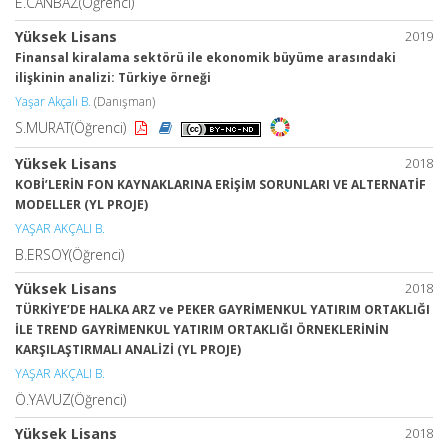
E.CANBAZ(Öğrenci)
Yüksek Lisans
2019
Finansal kiralama sektörü ile ekonomik büyüme arasındaki
ilişkinin analizi: Türkiye örneği
Yaşar Akçalı B.
(Danışman)
S.MURAT(Öğrenci)
Yüksek Lisans
2018
KOBİ’LERİN FON KAYNAKLARINA ERİŞİM SORUNLARI VE ALTERNATİF
MODELLER (YL PROJE)
YAŞAR AKÇALI B.
B.ERSOY(Öğrenci)
Yüksek Lisans
2018
TÜRKİYE’DE HALKA ARZ ve PEKER GAYRİMENKUL YATIRIM ORTAKLIĞI
İLE TREND GAYRİMENKUL YATIRIM ORTAKLIĞI ÖRNEKLERİNİN
KARŞILAŞTIRMALI ANALİZİ (YL PROJE)
YAŞAR AKÇALI B.
Ö.YAVUZ(Öğrenci)
Yüksek Lisans
2018