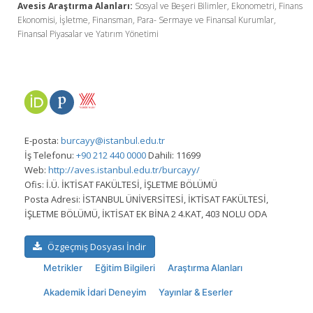
Avesis Araştırma Alanları:
Sosyal ve Beşeri Bilimler, Ekonometri, Finans
Ekonomisi, İşletme, Finansman, Para- Sermaye ve Finansal Kurumlar,
Finansal Piyasalar ve Yatırım Yönetimi
E-posta:
burcayy@istanbul.edu.tr
İş Telefonu:
+90 212 440 0000
Dahili: 11699
Web:
http://aves.istanbul.edu.tr/burcayy/
Ofis:
İ.Ü. İKTİSAT FAKÜLTESİ, İŞLETME BÖLÜMÜ
Posta Adresi:
İSTANBUL ÜNİVERSİTESİ, İKTİSAT FAKÜLTESİ,
İŞLETME BÖLÜMÜ, İKTİSAT EK BİNA 2 4.KAT, 403 NOLU ODA
Özgeçmiş Dosyası İndir
Metrikler
Eğitim Bilgileri
Araştırma Alanları
Akademik İdari Deneyim
Yayınlar & Eserler