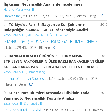
İlişkisinin Nedensellik Analizi ile İncelenmesi
Hancı A.
,
Yaşar Akçalı B.
Bankacılar
, cilt.32, sa.117, ss.113-133, 2021 (Hakemli Dergi)
7.
Türkiye’de Faiz, Enflasyon ve Kur Şoklarının
2019
Bulaşıcılığının ARMA-EGARCH Yöntemiyle Analizi
YAŞAR AKÇALI B.
,
MOLLAAHMETOĞLU E.
,
ALTAY E.
İSTANBUL GELİŞİM ÜNİVERSİTESİ SOSYAL BİLİMLER DERGİSİ
,
cilt.6, ss.29-43, 2019 (TRDizin)
8.
BANKACILIK SEKTÖRÜNÜN PERFORMANSINI
2019
ETKİLEYEN FAKTÖRLERİN ÜLKE BAZLI BANKACILIK VERİLERİ
KULLANILARAK PANEL VERİ ANALİZİ İLE TEST EDİLMESi
YAŞAR AKÇALI B.
,
Osmanağaoğlu E.
Journal of Turkish Studies
, cilt.14, sa.6, ss.3535-3545, 2019
(Hakemli Dergi)
9.
Kripto Para Birimleri Arasındaki İlişkinin Toda–
2019
Yamamoto Nedensellik Testi ile Analizi
Yaşar Akçalı B.
,
Şişmanoğlu E.
EKEV AKADEMİ DERGİSİ
, cilt.23, sa.78, ss.99-122, 2019 (Hakemli