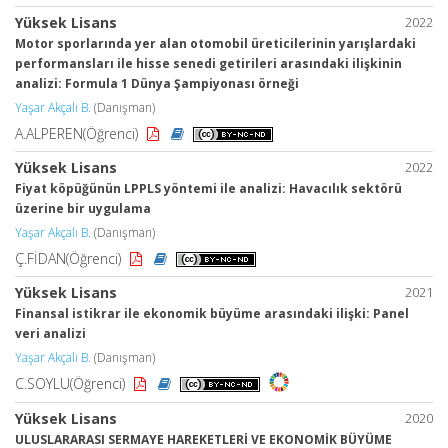
Yüksek Lisans
2022
Motor sporlarında yer alan otomobil üreticilerinin yarışlardaki
performansları ile hisse senedi getirileri arasındaki ilişkinin
analizi: Formula 1 Dünya Şampiyonası örneği
Yaşar Akçalı B.
(Danışman)
A.ALPEREN(Öğrenci)
Yüksek Lisans
2022
Fiyat köpüğünün LPPLS yöntemi ile analizi: Havacılık sektörü
üzerine bir uygulama
Yaşar Akçalı B.
(Danışman)
Ç.FİDAN(Öğrenci)
Yüksek Lisans
2021
Finansal istikrar ile ekonomik büyüme arasındaki ilişki: Panel
veri analizi
Yaşar Akçalı B.
(Danışman)
C.SOYLU(Öğrenci)
Yüksek Lisans
2020
ULUSLARARASI SERMAYE HAREKETLERİ VE EKONOMİK BÜYÜME