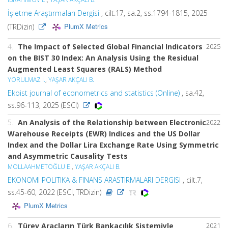
İşletme Araştırmaları Dergisi
, cilt.17, sa.2, ss.1794-1815, 2025
PlumX Metrics
(TRDizin)
4.
The Impact of Selected Global Financial Indicators
2025
on the BIST 30 Index: An Analysis Using the Residual
Augmented Least Squares (RALS) Method
YORULMAZ İ.
,
YAŞAR AKÇALI B.
Ekoist journal of econometrics and statistics (Online)
, sa.42,
ss.96-113, 2025 (ESCI)
5.
An Analysis of the Relationship between Electronic
2022
Warehouse Receipts (EWR) Indices and the US Dollar
Index and the Dollar Lira Exchange Rate Using Symmetric
and Asymmetric Causality Tests
MOLLAAHMETOĞLU E.
,
YAŞAR AKÇALI B.
EKONOMI POLITIKA & FINANS ARASTIRMALARI DERGISI
, cilt.7,
ss.45-60, 2022 (ESCI, TRDizin)
PlumX Metrics
6.
Türev Araçların Türk Bankacılık Sistemiyle
2021