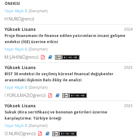
ÖNERİSİ
Yaşar Akçalı B.
(Danışman)
H.NUR(Öğrenci)
Yüksek Lisans
2024
Proje finansmanı ile finanse edilen yatırımların insani gelişme
endeksi (İGE) üzerine etkisi
Yaşar Akçalı B.
(Danışman)
M.ŞAHİN(Öğrenci)
Yüksek Lisans
2023
BİST 30 endeksi ile seçilmiş küresel finansal değişkenler
arasındaki ilişkinin Rals-Ekky ile analizi
Yaşar Akçalı B.
(Danışman)
İ.YORULMAZ(Öğrenci)
Yüksek Lisans
2023
Sukuk (Kira sertifikası) ve bononun getirileri üzerine
karşılaştırma: Türkiye örneği
Yaşar Akçalı B.
(Danışman)
O.NURİ(Öğrenci)