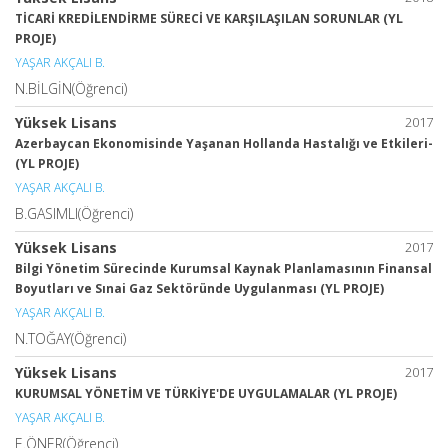
TİCARİ KREDİLENDİRME SÜRECİ VE KARŞILAŞILAN SORUNLAR (YL
PROJE)
YAŞAR AKÇALI B.
N.BİLGİN(Öğrenci)
Yüksek Lisans
2017
Azerbaycan Ekonomisinde Yaşanan Hollanda Hastalığı ve Etkileri-
(YL PROJE)
YAŞAR AKÇALI B.
B.GASIMLI(Öğrenci)
Yüksek Lisans
2017
Bilgi Yönetim Sürecinde Kurumsal Kaynak Planlamasının Finansal
Boyutları ve Sınai Gaz Sektöründe Uygulanması (YL PROJE)
YAŞAR AKÇALI B.
N.TOĞAY(Öğrenci)
Yüksek Lisans
2017
KURUMSAL YÖNETİM VE TÜRKİYE'DE UYGULAMALAR (YL PROJE)
YAŞAR AKÇALI B.
E.ÖNER(Öğrenci)