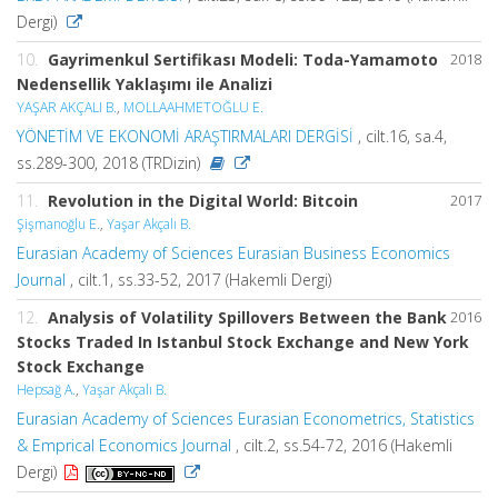
Dergi)
10.
Gayrimenkul Sertifikası Modeli: Toda-Yamamoto
2018
Nedensellik Yaklaşımı ile Analizi
YAŞAR AKÇALI B.
,
MOLLAAHMETOĞLU E.
YÖNETİM VE EKONOMİ ARAŞTIRMALARI DERGİSİ
, cilt.16, sa.4,
ss.289-300, 2018 (TRDizin)
11.
Revolution in the Digital World: Bitcoin
2017
Şişmanoğlu E.
,
Yaşar Akçalı B.
Eurasian Academy of Sciences Eurasian Business Economics
Journal
, cilt.1, ss.33-52, 2017 (Hakemli Dergi)
12.
Analysis of Volatility Spillovers Between the Bank
2016
Stocks Traded In Istanbul Stock Exchange and New York
Stock Exchange
Hepsağ A.
,
Yaşar Akçalı B.
Eurasian Academy of Sciences Eurasian Econometrics, Statistics
& Emprical Economics Journal
, cilt.2, ss.54-72, 2016 (Hakemli
Dergi)