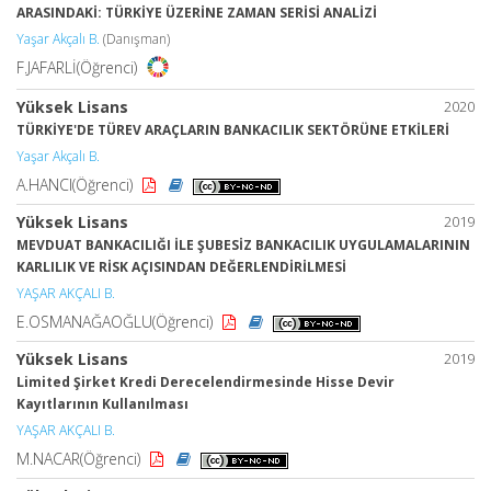
ARASINDAKİ: TÜRKİYE ÜZERİNE ZAMAN SERİSİ ANALİZİ
Yaşar Akçalı B.
(Danışman)
F.JAFARLİ(Öğrenci)
Yüksek Lisans
2020
TÜRKİYE'DE TÜREV ARAÇLARIN BANKACILIK SEKTÖRÜNE ETKİLERİ
Yaşar Akçalı B.
A.HANCI(Öğrenci)
Yüksek Lisans
2019
MEVDUAT BANKACILIĞI İLE ŞUBESİZ BANKACILIK UYGULAMALARININ
KARLILIK VE RİSK AÇISINDAN DEĞERLENDİRİLMESİ
YAŞAR AKÇALI B.
E.OSMANAĞAOĞLU(Öğrenci)
Yüksek Lisans
2019
Limited Şirket Kredi Derecelendirmesinde Hisse Devir
Kayıtlarının Kullanılması
YAŞAR AKÇALI B.
M.NACAR(Öğrenci)