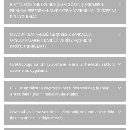
BİST TURİZM ENDEKSİNDE İŞLEM GÖREN ŞİRKETLERİN
FİNANSAL PERFORMANSI VE YATIRIM YAPILABİLİRLİĞİ ÜZERİNE
BİR UYGULAMA
MEVDUAT BANKACILIĞI İLE ŞUBESİZ BANKACILIK
UYGULAMALARININ KARLILIK VE RİSK AÇISINDAN
DEĞERLENDİRİLMESİ
Fiyat köpüğünün LPPLS yöntemi ile analizi: Havacılık sektörü
üzerine bir uygulama
BİST 30 endeksi ile seçilmiş küresel finansal değişkenler
arasındaki ilişkinin Rals-Ekky ile analizi
Finansal kiralama sektörü ile ekonomik büyüme arasındaki
ilişkinin analizi: Türkiye örneği