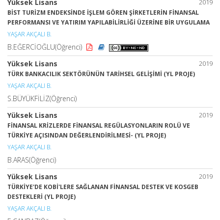
Yüksek Lisans
2019
BİST TURİZM ENDEKSİNDE İŞLEM GÖREN ŞİRKETLERİN FİNANSAL
PERFORMANSI VE YATIRIM YAPILABİLİRLİĞİ ÜZERİNE BİR UYGULAMA
YAŞAR AKÇALI B.
B.EĞERCİOĞLU(Öğrenci)
Yüksek Lisans
2019
TÜRK BANKACILIK SEKTÖRÜNÜN TARİHSEL GELİŞİMİ (YL PROJE)
YAŞAR AKÇALI B.
S.BÜYÜKFİLİZ(Öğrenci)
Yüksek Lisans
2019
FİNANSAL KRİZLERDE FİNANSAL REGÜLASYONLARIN ROLÜ VE
TÜRKİYE AÇISINDAN DEĞERLENDİRİLMESİ- (YL PROJE)
YAŞAR AKÇALI B.
B.ARAS(Öğrenci)
Yüksek Lisans
2019
TÜRKİYE'DE KOBİ'LERE SAĞLANAN FİNANSAL DESTEK VE KOSGEB
DESTEKLERİ (YL PROJE)
YAŞAR AKÇALI B.