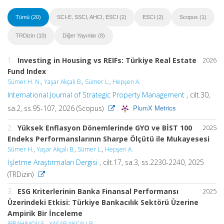
Tümü (20)
SCI-E, SSCI, AHCI, ESCI (2)
ESCI (2)
Scopus (1)
TRDizin (10)
Diğer Yayınlar (8)
1.
Investing in Housing vs REIFs: Türkiye Real Estate
2026
Fund Index
Sümer H. N.
,
Yaşar Akçalı B.
,
Sümer L.
,
Hepşen A.
International Journal of Strategic Property Management
, cilt.30,
PlumX Metrics
sa.2, ss.95-107, 2026 (Scopus)
2.
Yüksek Enflasyon Dönemlerinde GYO ve BİST 100
2025
Endeks Performanslarının Sharpe Ölçütü ile Mukayesesi
Sümer H.
,
Yaşar Akçalı B.
,
Sümer L.
,
Hepşen A.
İşletme Araştırmaları Dergisi
, cilt.17, sa.3, ss.2230-2240, 2025
(TRDizin)
3.
ESG Kriterlerinin Banka Finansal Performansı
2025
Üzerindeki Etkisi: Türkiye Bankacılık Sektörü Üzerine
Ampirik Bir İnceleme
İBRAHİMOV E.
,
YAŞAR AKÇALI B.