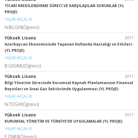
TİCARİ KREDİLENDİRME SÜRECİ VE KARŞILAŞILAN SORUNLAR (YL
PROJE)
YAŞAR AKÇALI B.
N.BİLGİN(Öğrenci)
Yüksek Lisans
2017
Azerbaycan Ekonomisinde Yaşanan Hollanda Hastalığı ve Etkileri-
(YL PROJE)
YAŞAR AKÇALI B.
B.GASIMLI(Öğrenci)
Yüksek Lisans
2017
Bilgi Yönetim Sürecinde Kurumsal Kaynak Planlamasının Finansal
Boyutları ve Sınai Gaz Sektöründe Uygulanması (YL PROJE)
YAŞAR AKÇALI B.
N.TOĞAY(Öğrenci)
Yüksek Lisans
2017
KURUMSAL YÖNETİM VE TÜRKİYE'DE UYGULAMALAR (YL PROJE)
YAŞAR AKÇALI B.
E.ÖNER(Öğrenci)