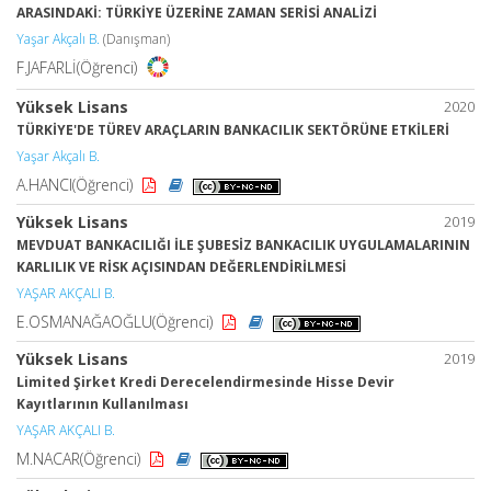
ARASINDAKİ: TÜRKİYE ÜZERİNE ZAMAN SERİSİ ANALİZİ
Yaşar Akçalı B.
(Danışman)
F.JAFARLİ(Öğrenci)
Yüksek Lisans
2020
TÜRKİYE'DE TÜREV ARAÇLARIN BANKACILIK SEKTÖRÜNE ETKİLERİ
Yaşar Akçalı B.
A.HANCI(Öğrenci)
Yüksek Lisans
2019
MEVDUAT BANKACILIĞI İLE ŞUBESİZ BANKACILIK UYGULAMALARININ
KARLILIK VE RİSK AÇISINDAN DEĞERLENDİRİLMESİ
YAŞAR AKÇALI B.
E.OSMANAĞAOĞLU(Öğrenci)
Yüksek Lisans
2019
Limited Şirket Kredi Derecelendirmesinde Hisse Devir
Kayıtlarının Kullanılması
YAŞAR AKÇALI B.
M.NACAR(Öğrenci)