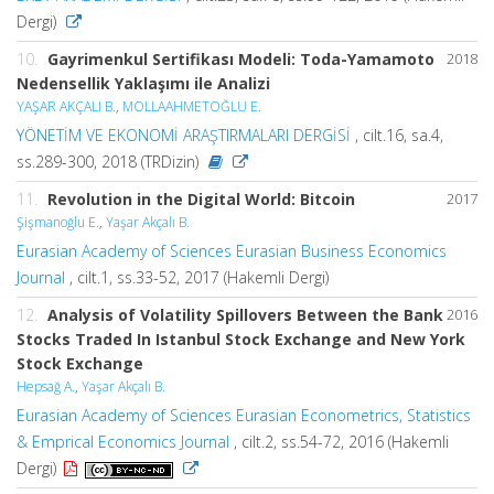
Dergi)
10.
Gayrimenkul Sertifikası Modeli: Toda-Yamamoto
2018
Nedensellik Yaklaşımı ile Analizi
YAŞAR AKÇALI B.
,
MOLLAAHMETOĞLU E.
YÖNETİM VE EKONOMİ ARAŞTIRMALARI DERGİSİ
, cilt.16, sa.4,
ss.289-300, 2018 (TRDizin)
11.
Revolution in the Digital World: Bitcoin
2017
Şişmanoğlu E.
,
Yaşar Akçalı B.
Eurasian Academy of Sciences Eurasian Business Economics
Journal
, cilt.1, ss.33-52, 2017 (Hakemli Dergi)
12.
Analysis of Volatility Spillovers Between the Bank
2016
Stocks Traded In Istanbul Stock Exchange and New York
Stock Exchange
Hepsağ A.
,
Yaşar Akçalı B.
Eurasian Academy of Sciences Eurasian Econometrics, Statistics
& Emprical Economics Journal
, cilt.2, ss.54-72, 2016 (Hakemli
Dergi)