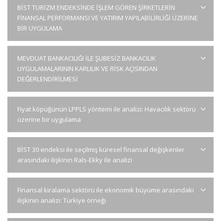
BİST TURİZM ENDEKSİNDE İŞLEM GÖREN ŞİRKETLERİN
FİNANSAL PERFORMANSI VE YATIRIM YAPILABİLİRLİĞİ ÜZERİNE
BİR UYGULAMA
MEVDUAT BANKACILIĞI İLE ŞUBESİZ BANKACILIK
UYGULAMALARININ KARLILIK VE RİSK AÇISINDAN
DEĞERLENDİRİLMESİ
Fiyat köpüğünün LPPLS yöntemi ile analizi: Havacılık sektörü
üzerine bir uygulama
BİST 30 endeksi ile seçilmiş küresel finansal değişkenler
arasındaki ilişkinin Rals-Ekky ile analizi
Finansal kiralama sektörü ile ekonomik büyüme arasındaki
ilişkinin analizi: Türkiye örneği