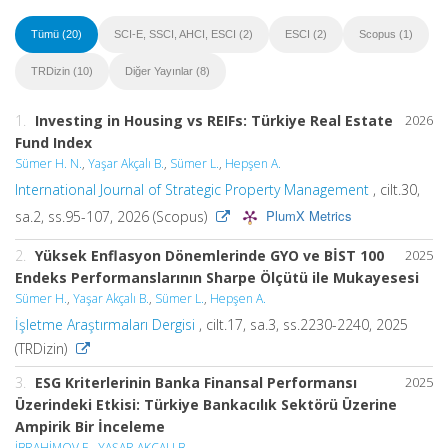
Tümü (20)
SCI-E, SSCI, AHCI, ESCI (2)
ESCI (2)
Scopus (1)
TRDizin (10)
Diğer Yayınlar (8)
1.
Investing in Housing vs REIFs: Türkiye Real Estate
2026
Fund Index
Sümer H. N.
,
Yaşar Akçalı B.
,
Sümer L.
,
Hepşen A.
International Journal of Strategic Property Management
, cilt.30,
PlumX Metrics
sa.2, ss.95-107, 2026 (Scopus)
2.
Yüksek Enflasyon Dönemlerinde GYO ve BİST 100
2025
Endeks Performanslarının Sharpe Ölçütü ile Mukayesesi
Sümer H.
,
Yaşar Akçalı B.
,
Sümer L.
,
Hepşen A.
İşletme Araştırmaları Dergisi
, cilt.17, sa.3, ss.2230-2240, 2025
(TRDizin)
3.
ESG Kriterlerinin Banka Finansal Performansı
2025
Üzerindeki Etkisi: Türkiye Bankacılık Sektörü Üzerine
Ampirik Bir İnceleme
İBRAHİMOV E.
,
YAŞAR AKÇALI B.