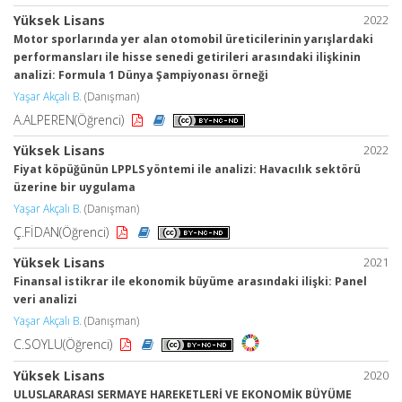
Yüksek Lisans
2022
Motor sporlarında yer alan otomobil üreticilerinin yarışlardaki
performansları ile hisse senedi getirileri arasındaki ilişkinin
analizi: Formula 1 Dünya Şampiyonası örneği
Yaşar Akçalı B.
(Danışman)
A.ALPEREN(Öğrenci)
Yüksek Lisans
2022
Fiyat köpüğünün LPPLS yöntemi ile analizi: Havacılık sektörü
üzerine bir uygulama
Yaşar Akçalı B.
(Danışman)
Ç.FİDAN(Öğrenci)
Yüksek Lisans
2021
Finansal istikrar ile ekonomik büyüme arasındaki ilişki: Panel
veri analizi
Yaşar Akçalı B.
(Danışman)
C.SOYLU(Öğrenci)
Yüksek Lisans
2020
ULUSLARARASI SERMAYE HAREKETLERİ VE EKONOMİK BÜYÜME