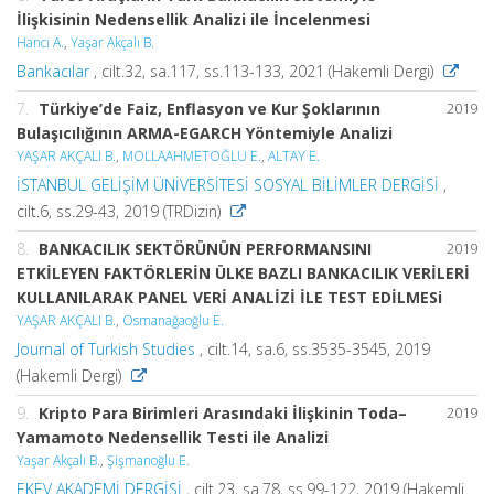
İlişkisinin Nedensellik Analizi ile İncelenmesi
Hancı A.
,
Yaşar Akçalı B.
Bankacılar
, cilt.32, sa.117, ss.113-133, 2021 (Hakemli Dergi)
7.
Türkiye’de Faiz, Enflasyon ve Kur Şoklarının
2019
Bulaşıcılığının ARMA-EGARCH Yöntemiyle Analizi
YAŞAR AKÇALI B.
,
MOLLAAHMETOĞLU E.
,
ALTAY E.
İSTANBUL GELİŞİM ÜNİVERSİTESİ SOSYAL BİLİMLER DERGİSİ
,
cilt.6, ss.29-43, 2019 (TRDizin)
8.
BANKACILIK SEKTÖRÜNÜN PERFORMANSINI
2019
ETKİLEYEN FAKTÖRLERİN ÜLKE BAZLI BANKACILIK VERİLERİ
KULLANILARAK PANEL VERİ ANALİZİ İLE TEST EDİLMESi
YAŞAR AKÇALI B.
,
Osmanağaoğlu E.
Journal of Turkish Studies
, cilt.14, sa.6, ss.3535-3545, 2019
(Hakemli Dergi)
9.
Kripto Para Birimleri Arasındaki İlişkinin Toda–
2019
Yamamoto Nedensellik Testi ile Analizi
Yaşar Akçalı B.
,
Şişmanoğlu E.
EKEV AKADEMİ DERGİSİ
, cilt.23, sa.78, ss.99-122, 2019 (Hakemli