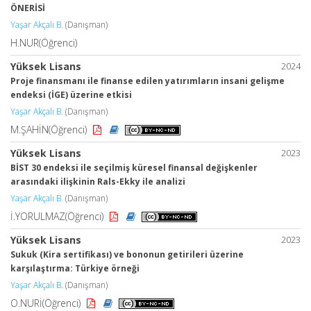
ÖNERİSİ
Yaşar Akçalı B.
(Danışman)
H.NUR(Öğrenci)
Yüksek Lisans
2024
Proje finansmanı ile finanse edilen yatırımların insani gelişme
endeksi (İGE) üzerine etkisi
Yaşar Akçalı B.
(Danışman)
M.ŞAHİN(Öğrenci)
Yüksek Lisans
2023
BİST 30 endeksi ile seçilmiş küresel finansal değişkenler
arasındaki ilişkinin Rals-Ekky ile analizi
Yaşar Akçalı B.
(Danışman)
İ.YORULMAZ(Öğrenci)
Yüksek Lisans
2023
Sukuk (Kira sertifikası) ve bononun getirileri üzerine
karşılaştırma: Türkiye örneği
Yaşar Akçalı B.
(Danışman)
O.NURİ(Öğrenci)