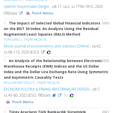
İşletme Araştırmaları Dergisi
, cilt.17, sa.2, ss.1794-1815, 2025
PlumX Metrics
(TRDizin)
4.
The Impact of Selected Global Financial Indicators
2025
on the BIST 30 Index: An Analysis Using the Residual
Augmented Least Squares (RALS) Method
YORULMAZ İ.
,
YAŞAR AKÇALI B.
Ekoist journal of econometrics and statistics (Online)
, sa.42,
ss.96-113, 2025 (ESCI)
5.
An Analysis of the Relationship between Electronic
2022
Warehouse Receipts (EWR) Indices and the US Dollar
Index and the Dollar Lira Exchange Rate Using Symmetric
and Asymmetric Causality Tests
MOLLAAHMETOĞLU E.
,
YAŞAR AKÇALI B.
EKONOMI POLITIKA & FINANS ARASTIRMALARI DERGISI
, cilt.7,
ss.45-60, 2022 (ESCI, TRDizin)
PlumX Metrics
6.
Türev Araçların Türk Bankacılık Sistemiyle
2021