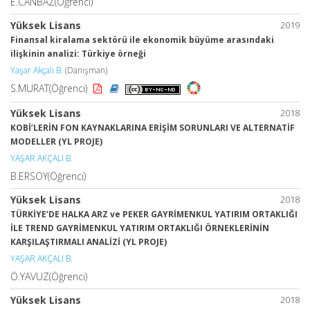
E.CANBAZ(Öğrenci)
Yüksek Lisans
2019
Finansal kiralama sektörü ile ekonomik büyüme arasındaki
ilişkinin analizi: Türkiye örneği
Yaşar Akçalı B.
(Danışman)
S.MURAT(Öğrenci)
Yüksek Lisans
2018
KOBİ’LERİN FON KAYNAKLARINA ERİŞİM SORUNLARI VE ALTERNATİF
MODELLER (YL PROJE)
YAŞAR AKÇALI B.
B.ERSOY(Öğrenci)
Yüksek Lisans
2018
TÜRKİYE’DE HALKA ARZ ve PEKER GAYRİMENKUL YATIRIM ORTAKLIĞI
İLE TREND GAYRİMENKUL YATIRIM ORTAKLIĞI ÖRNEKLERİNİN
KARŞILAŞTIRMALI ANALİZİ (YL PROJE)
YAŞAR AKÇALI B.
Ö.YAVUZ(Öğrenci)
Yüksek Lisans
2018