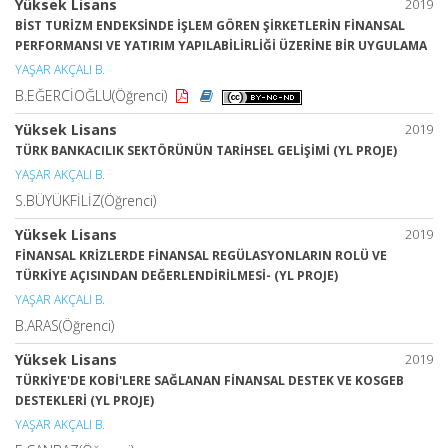
Yüksek Lisans
2019
BİST TURİZM ENDEKSİNDE İŞLEM GÖREN ŞİRKETLERİN FİNANSAL
PERFORMANSI VE YATIRIM YAPILABİLİRLİĞİ ÜZERİNE BİR UYGULAMA
YAŞAR AKÇALI B.
B.EĞERCİOĞLU(Öğrenci)
Yüksek Lisans
2019
TÜRK BANKACILIK SEKTÖRÜNÜN TARİHSEL GELİŞİMİ (YL PROJE)
YAŞAR AKÇALI B.
S.BÜYÜKFİLİZ(Öğrenci)
Yüksek Lisans
2019
FİNANSAL KRİZLERDE FİNANSAL REGÜLASYONLARIN ROLÜ VE
TÜRKİYE AÇISINDAN DEĞERLENDİRİLMESİ- (YL PROJE)
YAŞAR AKÇALI B.
B.ARAS(Öğrenci)
Yüksek Lisans
2019
TÜRKİYE'DE KOBİ'LERE SAĞLANAN FİNANSAL DESTEK VE KOSGEB
DESTEKLERİ (YL PROJE)
YAŞAR AKÇALI B.