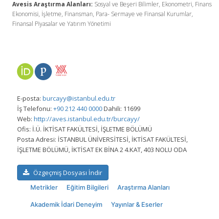
Avesis Araştırma Alanları:
Sosyal ve Beşeri Bilimler, Ekonometri, Finans
Ekonomisi, İşletme, Finansman, Para- Sermaye ve Finansal Kurumlar,
Finansal Piyasalar ve Yatırım Yönetimi
E-posta:
burcayy@istanbul.edu.tr
İş Telefonu:
+90 212 440 0000
Dahili: 11699
Web:
http://aves.istanbul.edu.tr/burcayy/
Ofis:
İ.Ü. İKTİSAT FAKÜLTESİ, İŞLETME BÖLÜMÜ
Posta Adresi:
İSTANBUL ÜNİVERSİTESİ, İKTİSAT FAKÜLTESİ,
İŞLETME BÖLÜMÜ, İKTİSAT EK BİNA 2 4.KAT, 403 NOLU ODA
Özgeçmiş Dosyası İndir
Metrikler
Eğitim Bilgileri
Araştırma Alanları
Akademik İdari Deneyim
Yayınlar & Eserler