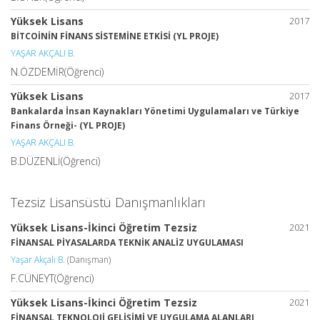
Yüksek Lisans
2017
BİTCOİNİN FİNANS SİSTEMİNE ETKİSİ (YL PROJE)
YAŞAR AKÇALI B.
N.ÖZDEMİR(Öğrenci)
Yüksek Lisans
2017
Bankalarda İnsan Kaynakları Yönetimi Uygulamaları ve Türkiye
Finans Örneği- (YL PROJE)
YAŞAR AKÇALI B.
B.DÜZENLİ(Öğrenci)
Tezsiz Lisansüstü Danışmanlıkları
Yüksek Lisans-İkinci Öğretim Tezsiz
2021
FİNANSAL PİYASALARDA TEKNİK ANALİZ UYGULAMASI
Yaşar Akçalı B.
(Danışman)
F.CÜNEYT(Öğrenci)
Yüksek Lisans-İkinci Öğretim Tezsiz
2021
FİNANSAL TEKNOLOJİ GELİŞİMİ VE UYGULAMA ALANLARI