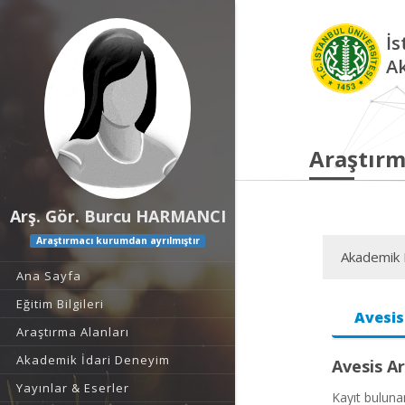
İs
A
Araştırm
Arş. Gör. Burcu HARMANCI
Araştırmacı kurumdan ayrılmıştır
Akademik F
Ana Sayfa
Eğitim Bilgileri
Avesis
Araştırma Alanları
Akademik İdari Deneyim
Avesis Ar
Yayınlar & Eserler
Kayıt bulun