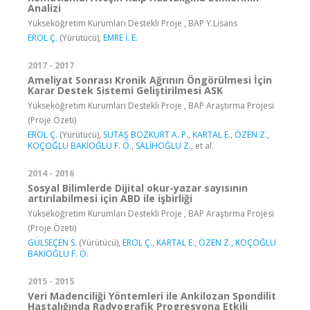
Analizi
Yükseköğretim Kurumları Destekli Proje , BAP Y.Lisans
EROL Ç.
(Yürütücü),
EMRE İ. E.
2017 - 2017
Ameliyat Sonrası Kronik Ağrının Öngörülmesi İçin
Karar Destek Sistemi Geliştirilmesi ASK
Yükseköğretim Kurumları Destekli Proje , BAP Araştırma Projesi
(Proje Özeti)
EROL Ç.
(Yürütücü),
SUTAŞ BOZKURT A. P.
,
KARTAL E.
,
ÖZEN Z.
,
KOÇOĞLU BAKİOĞLU F. Ö.
,
SALİHOĞLU Z.
, et al.
2014 - 2016
Sosyal Bilimlerde Dijital okur-yazar sayısının
artırılabilmesi için ABD ile işbirliği
Yükseköğretim Kurumları Destekli Proje , BAP Araştırma Projesi
(Proje Özeti)
GÜLSEÇEN S.
(Yürütücü),
EROL Ç.
,
KARTAL E.
,
ÖZEN Z.
,
KOÇOĞLU
BAKİOĞLU F. Ö.
2015 - 2015
Veri Madenciliği Yöntemleri ile Ankilozan Spondilit
Hastalığında Radyografik Progresyona Etkili