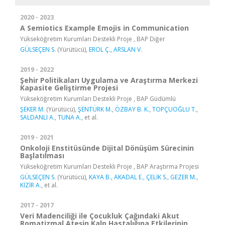
2020 - 2023
A Semiotics Example Emojis in Communication
Yükseköğretim Kurumları Destekli Proje , BAP Diğer
GÜLSEÇEN S.
(Yürütücü),
EROL Ç.
,
ARSLAN V.
2019 - 2022
Şehir Politikaları Uygulama ve Araştırma Merkezi
Kapasite Geliştirme Projesi
Yükseköğretim Kurumları Destekli Proje , BAP Güdümlü
ŞEKER M.
(Yürütücü),
ŞENTÜRK M.
,
ÖZBAY B. K.
,
TOPÇUOĞLU T.
,
SALDANLI A.
,
TUNA A.
, et al.
2019 - 2021
Onkoloji Enstitüsünde Dijital Dönüşüm Sürecinin
Başlatılması
Yükseköğretim Kurumları Destekli Proje , BAP Araştırma Projesi
GÜLSEÇEN S.
(Yürütücü),
KAYA B.
,
AKADAL E.
,
ÇELİK S.
,
GEZER M.
,
KİZİR A.
, et al.
2017 - 2017
Veri Madenciliği ile Çocukluk Çağındaki Akut
Romatizmal Ateşin Kalp Hastalığına Etkilerinin