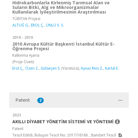
Hidrokarbonlarla Kirlenmiş Tarımsal Alan ve
Suların Bitki, Alg ve Mikroorganizmalar
Kullanılarak İyileştirilmesinin Araştırılması
TÜBİTAK Projesi
ALTUĞ G.
,
EROL Ç.
,
ÜNLÜ V. S.
2010 - 2010
2010 Avrupa Kültür Başkenti İstanbul Kültür E-
Öğrenme Projesi
Kalkınma Ajansı
(Proje Özeti)
Erol Ç.
,
Özen Z.
,
Gülseçen S.
(Yürütücü),
Ayvaz Reis Z.
,
Kartal E.
Patent
2
2023
AKILLI DİYABET YÖNETİM SİSTEMİ VE YÖNTEMİ
Patent
Tescil Edildi, Buluşun Tescil No: 2017/18186 , Standart Tescil