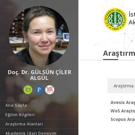
İs
A
Araştırm
Doç. Dr. GÜLSÜN ÇİLER
ALGÜL
Araştırma 
Avesis Araş
Ana Sayfa
WoS Araştı
Eğitim Bilgileri
Scopus Araş
Araştırma Alanları
Akademik İdari Deneyim