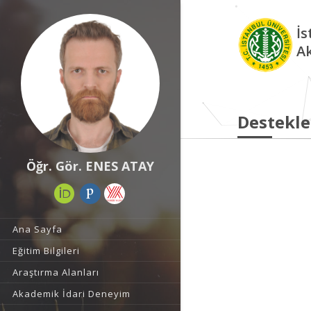
İs
A
Destekle
Öğr. Gör. ENES ATAY
Ana Sayfa
Eğitim Bilgileri
Araştırma Alanları
Akademik İdari Deneyim