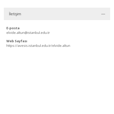
İletişim
E-posta
elvide.altun@istanbul.edu.tr
Web Sayfası
https://avesis.istanbul.edu.tr/elvide.altun