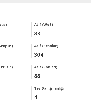
pus)
Atıf (WoS)
83
Scopus)
Atıf (Scholar)
304
TrDizin)
Atıf (Sobiad)
88
Tez Danışmanlığı
4