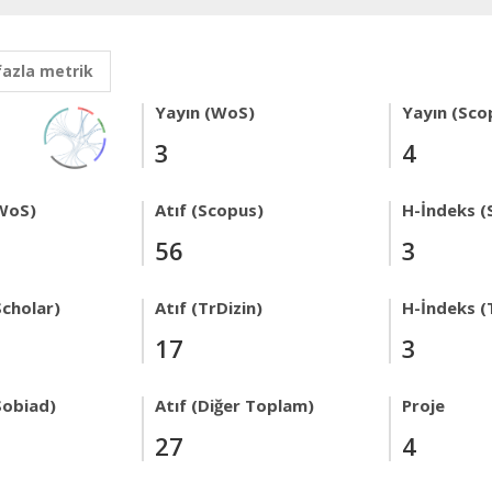
fazla metrik
Yayın (WoS)
Yayın (Sco
3
4
WoS)
Atıf (Scopus)
H-İndeks (
56
3
Scholar)
Atıf (TrDizin)
H-İndeks (
17
3
Sobiad)
Atıf (Diğer Toplam)
Proje
27
4