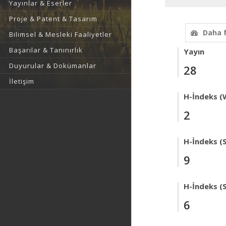
Yayınlar & Eserler
Proje & Patent & Tasarım
Daha 
Bilimsel & Mesleki Faaliyetler
Başarılar & Tanınırlık
Yayın
Duyurular & Dokümanlar
28
İletişim
H-İndeks (
2
H-İndeks (
9
H-İndeks (
6