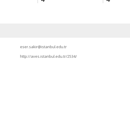
eser.sakir@istanbul.edu.tr
http://aves.istanbul.edu.tr/2534/