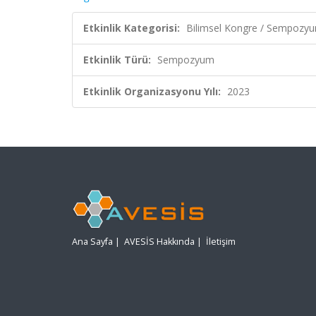
Etkinlik Kategorisi:
Bilimsel Kongre / Sempozy
Etkinlik Türü:
Sempozyum
Etkinlik Organizasyonu Yılı:
2023
Ana Sayfa
|
AVESİS Hakkında
|
İletişim