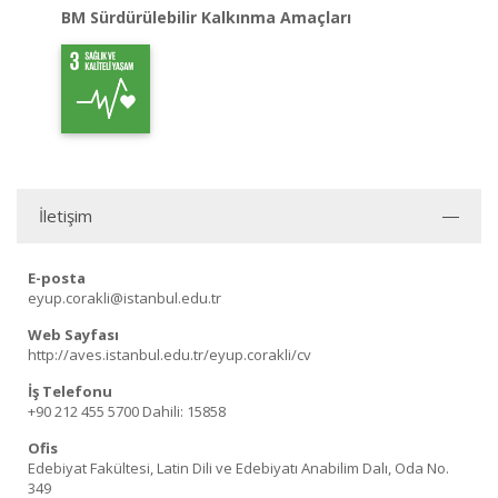
BM Sürdürülebilir Kalkınma Amaçları
İletişim
E-posta
eyup.corakli@istanbul.edu.tr
Web Sayfası
http://aves.istanbul.edu.tr/eyup.corakli/cv
İş Telefonu
+90 212 455 5700
Dahili: 15858
Ofis
Edebiyat Fakültesi, Latin Dili ve Edebiyatı Anabilim Dalı, Oda No.
349