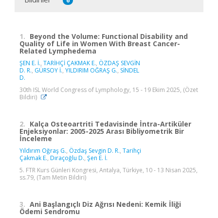
6
1.
Beyond the Volume: Functional Disability and
Quality of Life in Women With Breast Cancer-
Related Lymphedema
ŞEN E. İ.
,
TARİHÇİ ÇAKMAK E.
,
ÖZDAŞ SEVGİN
D. R.
,
GÜRSOY İ.
,
YILDIRIM OĞRAŞ G.
,
SİNDEL
D.
30th ISL World Congress of Lymphology, 15 - 19 Ekim 2025, (Özet
Bildiri)
2.
Kalça Osteoartriti Tedavisinde İntra-Artiküler
Enjeksiyonlar: 2005-2025 Arası Bibliyometrik Bir
İnceleme
Yıldırım Oğraş G.
,
Özdaş Sevgin D. R.
,
Tarihçi
Çakmak E.
,
Dıraçoğlu D.
,
Şen E. İ.
5. FTR Kurs Günleri Kongresi, Antalya, Türkiye, 10 - 13 Nisan 2025,
ss.79, (Tam Metin Bildiri)
3.
Ani Başlangıçlı Diz Ağrısı Nedeni: Kemik İliği
Ödemi Sendromu