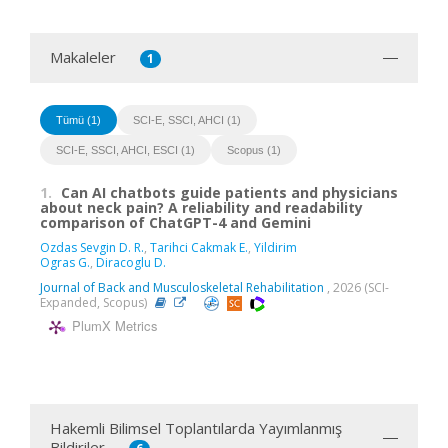
Makaleler
1
Tümü (1)
SCI-E, SSCI, AHCI (1)
SCI-E, SSCI, AHCI, ESCI (1)
Scopus (1)
1.
Can AI chatbots guide patients and physicians
about neck pain? A reliability and readability
comparison of ChatGPT-4 and Gemini
Ozdas Sevgin D. R.
,
Tarihci Cakmak E.
,
Yildirim
Ogras G.
,
Diracoglu D.
Journal of Back and Musculoskeletal Rehabilitation
, 2026 (SCI-
Expanded, Scopus)
PlumX Metrics
Hakemli Bilimsel Toplantılarda Yayımlanmış
Bildiriler