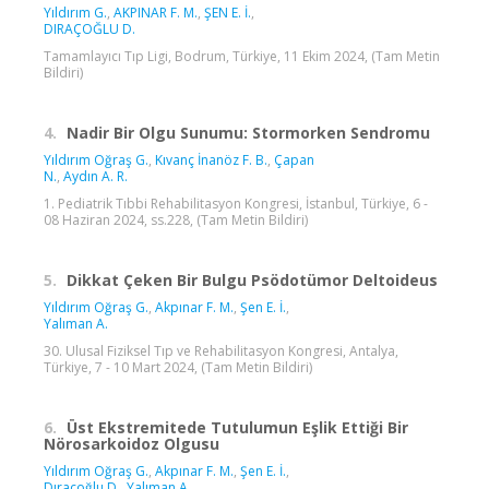
Yıldırım G.
,
AKPINAR F. M.
,
ŞEN E. İ.
,
DIRAÇOĞLU D.
Tamamlayıcı Tıp Ligi, Bodrum, Türkiye, 11 Ekim 2024, (Tam Metin
Bildiri)
4.
Nadir Bir Olgu Sunumu: Stormorken Sendromu
Yıldırım Oğraş G.
,
Kıvanç İnanöz F. B.
,
Çapan
N.
,
Aydın A. R.
1. Pediatrik Tıbbi Rehabilitasyon Kongresi, İstanbul, Türkiye, 6 -
08 Haziran 2024, ss.228, (Tam Metin Bildiri)
5.
Dikkat Çeken Bir Bulgu Psödotümor Deltoideus
Yıldırım Oğraş G.
,
Akpınar F. M.
,
Şen E. İ.
,
Yalıman A.
30. Ulusal Fiziksel Tıp ve Rehabilitasyon Kongresi, Antalya,
Türkiye, 7 - 10 Mart 2024, (Tam Metin Bildiri)
6.
Üst Ekstremitede Tutulumun Eşlik Ettiği Bir
Nörosarkoidoz Olgusu
Yıldırım Oğraş G.
,
Akpınar F. M.
,
Şen E. İ.
,
Dıraçoğlu D.
,
Yalıman A.