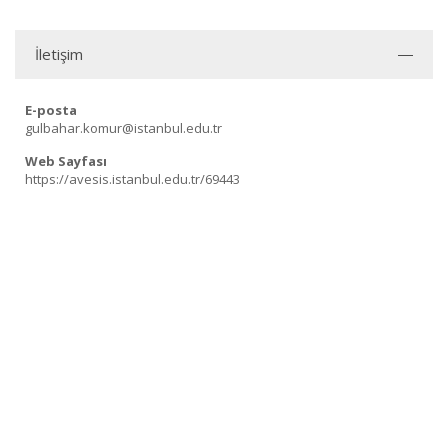
İletişim
E-posta
gulbahar.komur@istanbul.edu.tr
Web Sayfası
https://avesis.istanbul.edu.tr/69443