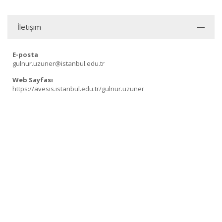
İletişim
E-posta
gulnur.uzuner@istanbul.edu.tr
Web Sayfası
https://avesis.istanbul.edu.tr/gulnur.uzuner