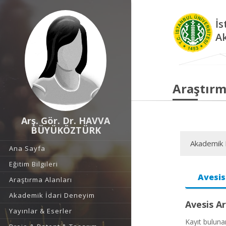
İs
A
Araştırm
Arş. Gör. Dr. HAVVA
BÜYÜKÖZTÜRK
Akademik F
Ana Sayfa
Eğitim Bilgileri
Avesis
Araştırma Alanları
Akademik İdari Deneyim
Avesis Ar
Yayınlar & Eserler
Kayıt bulun