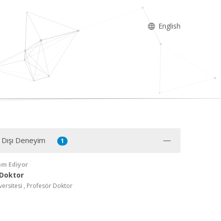
English
 Dışı Deneyim
1
am Ediyor
 Doktor
versitesi , Profesör Doktor