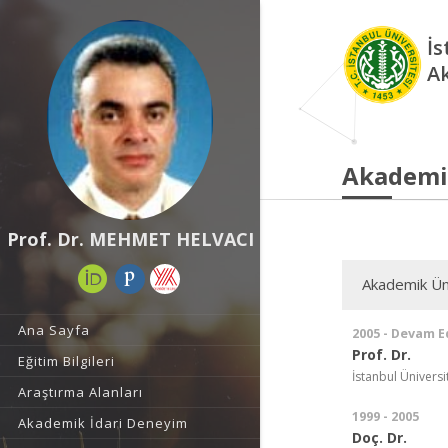
İs
A
Akademi
Prof. Dr. MEHMET HELVACI
Akademik Ün
Ana Sayfa
2005 - Devam E
Prof. Dr.
Eğitim Bilgileri
İstanbul Ünivers
Araştırma Alanları
1999 - 2005
Akademik İdari Deneyim
Doç. Dr.