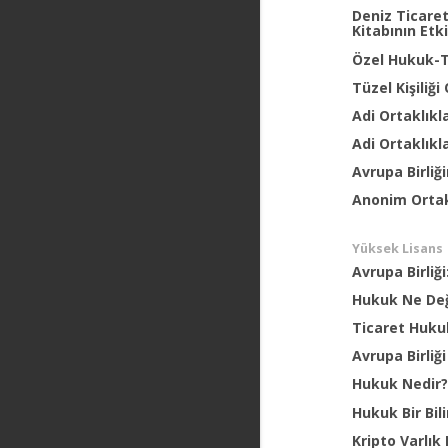
Deniz Ticare
Kitabının Etk
Özel Hukuk-T
Tüzel Kişiliği
Adi Ortaklık
Adi Ortaklık
Avrupa Birliği
Anonim Ortak
Yüksek Lisans
Avrupa Birliğ
Hukuk Ne Değ
Ticaret Hukuk
Avrupa Birliğ
Hukuk Nedir
Hukuk Bir Bil
Kripto Varlık