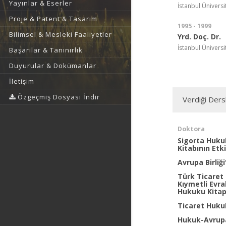
Yayınlar & Eserler
İstanbul Ünivers
Proje & Patent & Tasarım
1995 - 1999
Bilimsel & Mesleki Faaliyetler
Yrd. Doç. Dr.
İstanbul Ünivers
Başarılar & Tanınırlık
Duyurular & Dokümanlar
İletişim
Özgeçmiş Dosyası İndir
Verdiği Ders
Doktora
Sigorta Huku
Kitabının Etk
Avrupa Birliğ
Türk Ticaret 
Kıymetli Evra
Hukuku Kitap
Ticaret Huku
Hukuk-Avrupa 