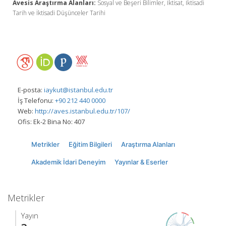
Avesis Araştırma Alanları:
Sosyal ve Beşeri Bilimler, İktisat, İktisadi
Tarih ve İktisadi Düşünceler Tarihi
E-posta:
iaykut@istanbul.edu.tr
İş Telefonu:
+90 212 440 0000
Web:
http://aves.istanbul.edu.tr/107/
Ofis:
Ek-2 Bina No: 407
Metrikler
Eğitim Bilgileri
Araştırma Alanları
Akademik İdari Deneyim
Yayınlar & Eserler
Metrikler
Yayın