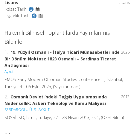
Lisans
Lisans
İktisat Tarihi
Uygarlık Tarihi
Hakemli Bilimsel Toplantılarda Yayımlanmış
Bildiriler
1.
19. Yüzyıl Osmanlı - İtalya Ticari Münasebetlerinde
2025
Bir Dönüm Noktası: 1823 Osmanlı – Sardinya Ticaret
Antlaşması
Aykut İ.
EMOS Early Modern Ottoman Studies Conference III, İstanbul,
Türkiye, 4 - 06 Eylül 2025, (Yayınlanmadı)
2.
Osmanlı Devleti’ndeki Tağşiş Uygulamasında
2013
Nedensellik: Askeri Teknoloji ve Kamu Maliyesi
SERDAROĞLU Ü. S.
,
AYKUT İ.
SOSBİLKO, İzmir, Türkiye, 27 - 28 Nisan 2013, ss.1, (Özet Bildiri)