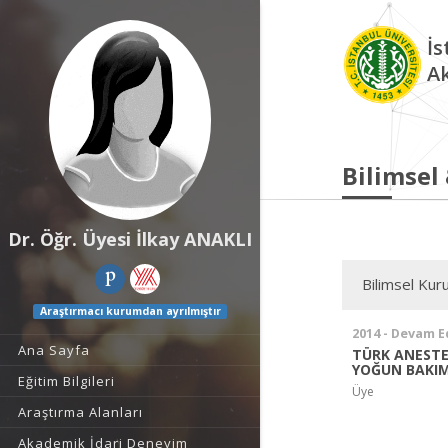
İs
A
Bilimsel
Dr. Öğr. Üyesi İlkay ANAKLI
Bilimsel Kuru
Araştırmacı kurumdan ayrılmıştır
2014 - Devam E
Ana Sayfa
TÜRK ANESTE
YOĞUN BAKIM
Eğitim Bilgileri
Üye
Araştırma Alanları
Akademik İdari Deneyim