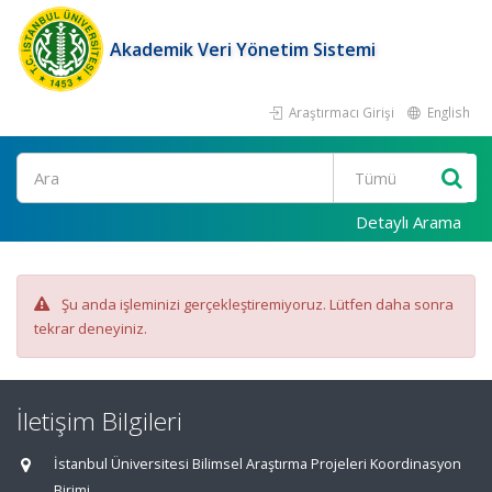
Akademik Veri Yönetim Sistemi
Araştırmacı Girişi
English
Ara
Detaylı Arama
Şu anda işleminizi gerçekleştiremiyoruz. Lütfen daha sonra
tekrar deneyiniz.
İletişim Bilgileri
İstanbul Üniversitesi Bilimsel Araştırma Projeleri Koordinasyon
Birimi