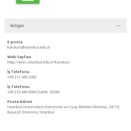
İletişim
E-posta
karatas@istanbul.edu.tr
Web Sayfası
http://aves.istanbul.edu.tr/karatas/
İş Telefonu
+90 212 440 2092
İş Telefonu
+90 212 440 0000
Dahili: 10289
Posta Adresi
İstanbul Üniversitesi Astronomi ve Uzay Bilimleri Bölümü, 34119,
Beyazıt, Eminönü, İstanbul