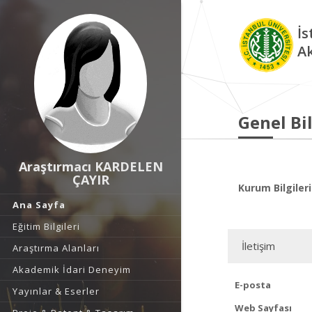
İs
A
Genel Bil
Araştırmacı KARDELEN
ÇAYIR
Kurum Bilgileri
Ana Sayfa
Eğitim Bilgileri
İletişim
Araştırma Alanları
Akademik İdari Deneyim
E-posta
Yayınlar & Eserler
Web Sayfası