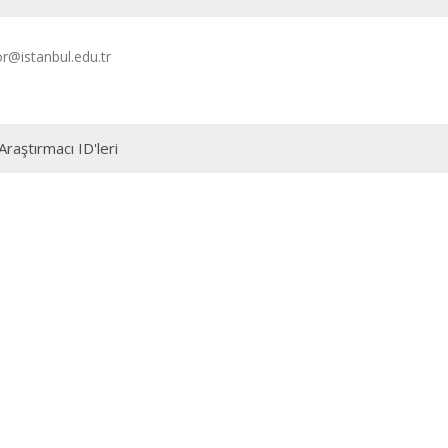
or@istanbul.edu.tr
Araştırmacı ID'leri