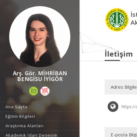
İs
A
İletişim
Arş. Gör. MİHRİBAN
BENGİSU İYİGÖR
Adres Bilgile
https://
Ana Sayfa
Eğitim Bilgileri
Araştırma Alanları
E-posta Bilgi
Akademik İdari Deneyim