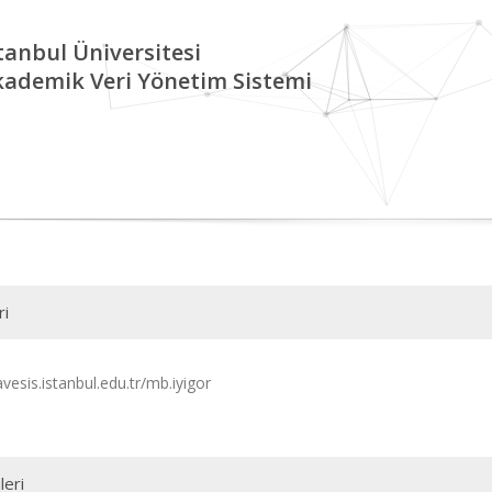
tanbul Üniversitesi
kademik Veri Yönetim Sistemi
ri
avesis.istanbul.edu.tr/mb.iyigor
leri