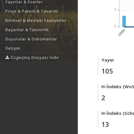
Yayınlar & Eserler
3
Proje & Patent & Tasarım
Bilimsel & Mesleki Faaliyetler
0
Başarılar & Tanınırlık
1999
Duyurular & Dokümanlar
İletişim
Özgeçmiş Dosyası İndir
Yayın
105
H-İndeks (WoS
2
H-İndeks (Scho
13