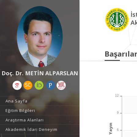
İs
A
Başarılar
Doç. Dr. METİN ALPARSLAN
12
Ana Sayfa
Eğitim Bilgileri
9
Araştırma Alanları
Yayın
Akademik İdari Deneyim
6