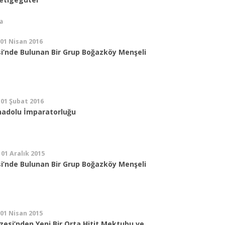
a
 01 Nisan 2016
’nde Bulunan Bir Grup Boğazköy Menşeli
 01 Şubat 2016
Anadolu İmparatorluğu
 01 Aralık 2015
’nde Bulunan Bir Grup Boğazköy Menşeli
 01 Nisan 2015
esi’nden Yeni Bir Orta Hitit Mektubu ve