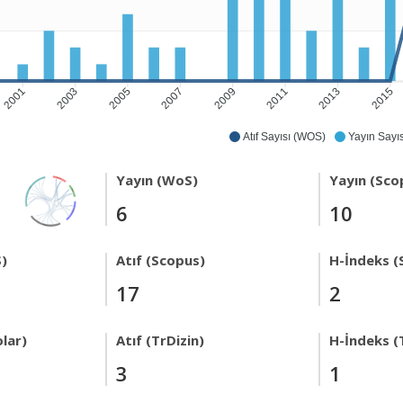
2001
2003
2005
2007
2009
2011
2013
2015
Atıf Sayısı (WOS)
Yayın Sayıs
Yayın (WoS)
Yayın (Sco
6
10
)
Atıf (Scopus)
H-İndeks (
17
2
lar)
Atıf (TrDizin)
H-İndeks (
3
1