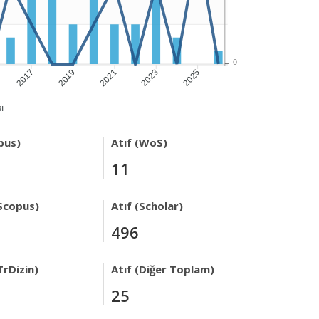
0
2017
2019
2021
2023
2025
ı
pus)
Atıf (WoS)
11
Scopus)
Atıf (Scholar)
496
TrDizin)
Atıf (Diğer Toplam)
25