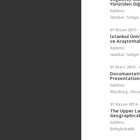
Yürütülen Diğ
Katılımcı
İstanbul, Türkiye
01 Nisan 2015 -
İstanbul Üniv
ve Araştırmal
Katılımcı
istanbul, Türkiye
01 Mart 2015 -
Documantatio
Presentation
Katılımcı
Würzburg , Alma
01 Kasım 2014 -
The Upper Lan
Geographica
Katılımcı
Birleşik Krallık