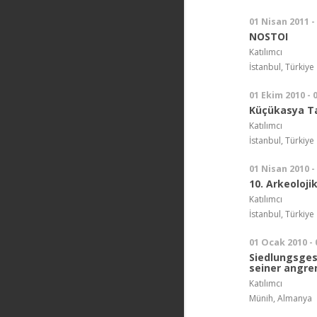
01 Nisan 2011 -
NOSTOI
Katılımcı
İstanbul, Türkiye
01 Ekim 2010 - 
Küçükasya Ta
Katılımcı
İstanbul, Türkiye
01 Nisan 2010 -
10. Arkeoloji
Katılımcı
İstanbul, Türkiye
01 Ocak 2010 -
Siedlungsges
seiner angr
Katılımcı
Münih, Almanya