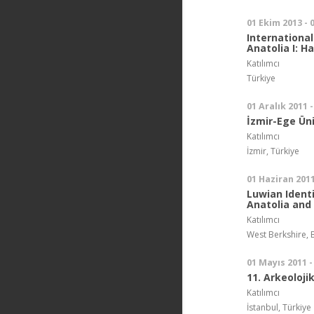
01 Ekim 2013 - 
International
Anatolia I: H
Katılımcı
Türkiye
01 Aralık 2011 -
İzmir-Ege Üni
Katılımcı
İzmir, Türkiye
01 Haziran 2011
Luwian Ident
Anatolia and
Katılımcı
West Berkshire, Bi
01 Mayıs 2011 -
11. Arkeoloji
Katılımcı
İstanbul, Türkiye