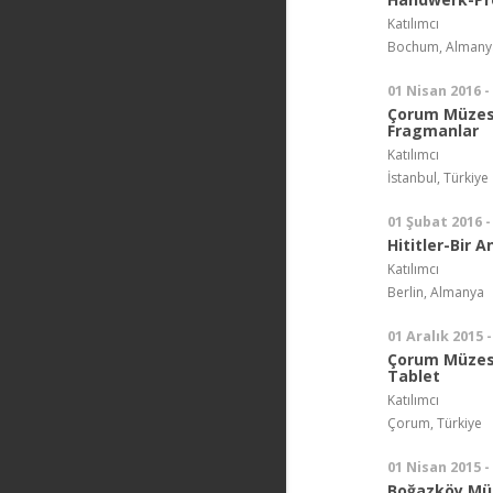
Katılımcı
Bochum, Almany
01 Nisan 2016 -
Çorum Müzesi
Fragmanlar
Katılımcı
İstanbul, Türkiye
01 Şubat 2016 -
Hititler-Bir 
Katılımcı
Berlin, Almanya
01 Aralık 2015 -
Çorum Müzesi
Tablet
Katılımcı
Çorum, Türkiye
01 Nisan 2015 -
Boğazköy Müz