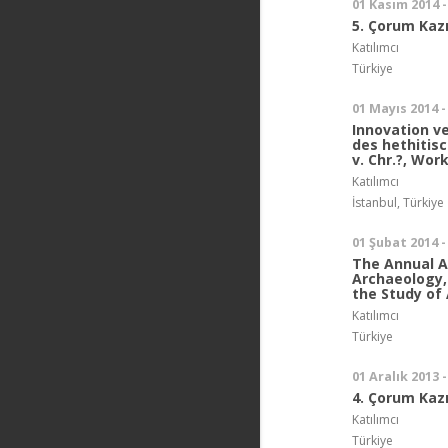
01 Kasım 2014 -
5. Çorum Kaz
Katılımcı
Türkiye
01 Mayıs 2014 -
Innovation v
des hethitis
v. Chr.?, Wo
Katılımcı
İstanbul, Türkiye
01 Şubat 2014 -
The Annual A
Archaeology,
the Study of 
Katılımcı
Türkiye
01 Aralık 2013 -
4. Çorum Kaz
Katılımcı
Türkiye