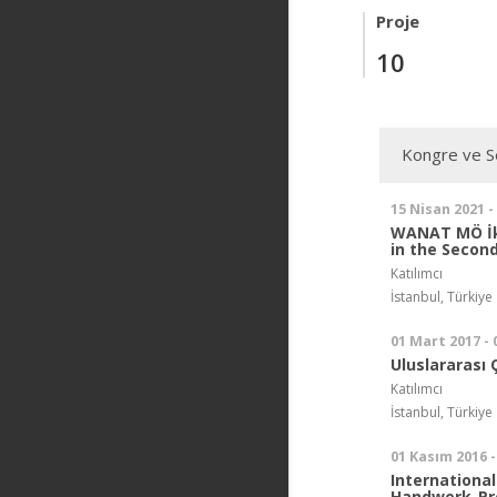
Proje
10
Kongre ve Se
15 Nisan 2021 -
WANAT MÖ İki
in the Secon
Katılımcı
İstanbul, Türkiye
01 Mart 2017 -
Uluslararası
Katılımcı
İstanbul, Türkiye
01 Kasım 2016 -
International
Handwerk-Pr