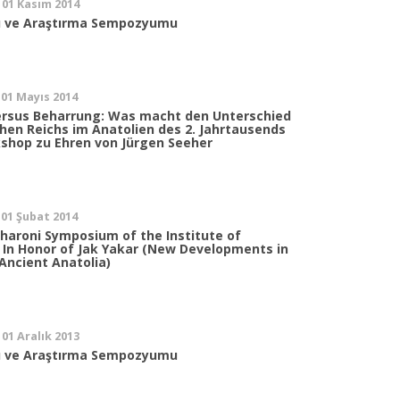
 01 Kasım 2014
ı ve Araştırma Sempozyumu
 01 Mayıs 2014
ersus Beharrung: Was macht den Unterschied
chen Reichs im Anatolien des 2. Jahrtausends
rkshop zu Ehren von Jürgen Seeher
 01 Şubat 2014
haroni Symposium of the Institute of
 In Honor of Jak Yakar (New Developments in
Ancient Anatolia)
 01 Aralık 2013
ı ve Araştırma Sempozyumu