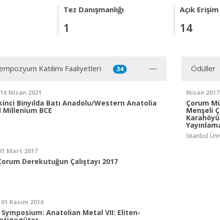
Tez Danışmanlığı
Açık Erişim
1
14
mpozyum Katılımı Faaliyetleri
Ödüller
34
 16 Nisan 2021
Nisan 2017
nci Binyılda Batı Anadolu/Western Anatolia
Çorum Mü
d Millenium BCE
Menşeli Ç
Karahöyük
Yayınlama
İstanbul Üni
 01 Mart 2017
 Çorum Derekutuğun Çalıştayı 2017
 01 Kasım 2016
 Symposium: Anatolian Metal VII: Eliten-
etigegüter