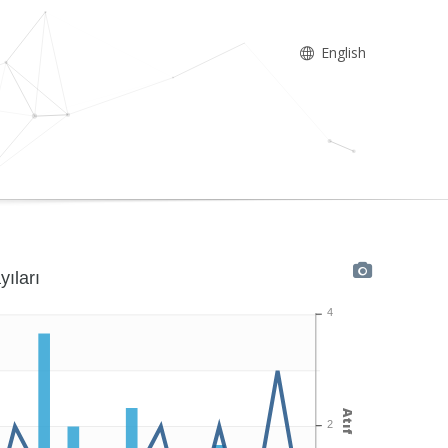
English
yıları
4
Atıf
2