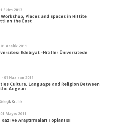
01 Ekim 2013
 Workshop, Places and Spaces in Hittite
atti an the East
 01 Aralık 2011
versitesi Edebiyat -Hititler Üniversitede
 - 01 Haziran 2011
ities Culture, Language and Religion Between
 the Aegean
rleşik Krallık
 01 Mayıs 2011
k Kazı ve Araştırmaları Toplantısı