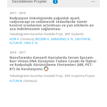
Desteklenen Projeler
2
2017 - 2019
Radyasyon Onkolojisinde yoğunluk ayarlı
radyoterapi ve volümetrik tedavilerde tümör
kontrol oranlarının artırılması ve yan etkilerin en
aza indirilmesinin sağlanması
Yükseköğretim Kurumları Destekli Proje , BAP Güdümlü
KİZİR A.
(Yürütücü),
BECERİR H.
,
KARADENİZ A. N.
,
OKUTAN M.
,
ALTUN M.
,
ORAL E. N.
2016 - 2017
Nazofarenks Kanserli Hastalarda Serum Epstein-
Barr Virüsü DNA Düzeyinin Tedavi Cavabı ile İlişkisi
ve Radyolojik Görüntüleme Yöntemleri (MR, PET-
BT) ile Korelasyonu
Yükseköğretim Kurumları Destekli Proje , BAP Araştırma Projesi
ALTUN M.
(Yürütücü)