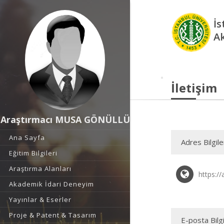
İs
A
İletişim
Araştırmacı MUSA GÖNÜLLÜ
Ana Sayfa
Adres Bilgile
Eğitim Bilgileri
Araştırma Alanları
https://
Akademik İdari Deneyim
Yayınlar & Eserler
Proje & Patent & Tasarım
E-posta Bilgi