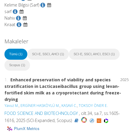
Kelime Bilgisi (Sarf)
sarf
Nahiv
Kıraat
Makaleler
Tümü (1)
SCI-E, SSCI, AHCI (1)
SCI-E, SSCI, AHCI, ESCI (1)
Scopus (1)
1.
Enhanced preservation of viability and species
2025
stratification in
Lacticaseibacillus
group using levan-
fortified skim milk as a cryoprotectant during freeze-
drying
Yavuz M.
,
ERGİNER HASKÖYLÜ M.
,
KASAVİ C.
,
TOKSOY ÖNER E.
FOOD SCIENCE AND BIOTECHNOLOGY
, cilt.34, sa.7, ss.1605-
1616, 2025 (SCI-Expanded, Scopus)
PlumX Metrics