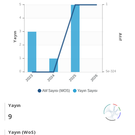
1
5
4
3
Yayın
Atıf
2
1
5e-324
0
2024
2025
2026
2023
Atıf Sayısı (WOS)
Yayın Sayısı
Yayın
9
Yayın (WoS)