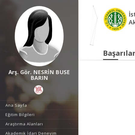
İs
A
Başarılar
Arş. Gör. NESRİN BUSE
BARIN
Ana Sayfa
Eğitim Bilgileri
Araştırma Alanları
Akademik İdari Deneyim