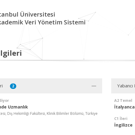
tanbul Üniversitesi
kademik Veri Yönetim Sistemi
lgileri
ri
Yabancı D
2
diyor
A2 Temel
inde Uzmanlık
İtalyanca
esi, Diş Hekimliği Fakültesi, Klinik Bilimler Bölümü, Türkiye
C1 İleri
İngilizce