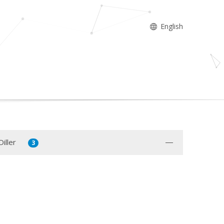
English
iller
3