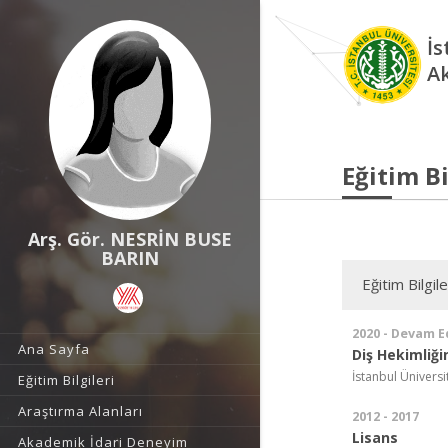
İs
A
Eğitim Bi
Arş. Gör. NESRİN BUSE
BARIN
Eğitim Bilgile
2020 - Devam E
Ana Sayfa
Diş Hekimliğ
İstanbul Üniversit
Eğitim Bilgileri
Araştırma Alanları
2012 - 2017
Lisans
Akademik İdari Deneyim