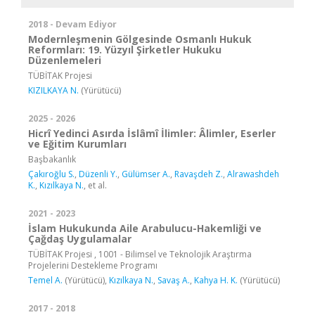
2018 - Devam Ediyor
Modernleşmenin Gölgesinde Osmanlı Hukuk
Reformları: 19. Yüzyıl Şirketler Hukuku
Düzenlemeleri
TÜBİTAK Projesi
KIZILKAYA N.
(Yürütücü)
2025 - 2026
Hicrî Yedinci Asırda İslâmî İlimler: Âlimler, Eserler
ve Eğitim Kurumları
Başbakanlık
Çakıroğlu S.
,
Düzenli Y.
,
Gülümser A.
,
Ravaşdeh Z.
,
Alrawashdeh
K.
,
Kızılkaya N.
, et al.
2021 - 2023
İslam Hukukunda Aile Arabulucu-Hakemliği ve
Çağdaş Uygulamalar
TÜBİTAK Projesi , 1001 - Bilimsel ve Teknolojik Araştırma
Projelerini Destekleme Programı
Temel A.
(Yürütücü),
Kızılkaya N.
,
Savaş A.
,
Kahya H. K.
(Yürütücü)
2017 - 2018