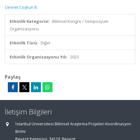
Cennet Coşkun B.
Etkinlik Kategorisi:
Bilimsel Kongre / Sempozyum
Organizasyonu
Etkinlik Türü:
Diğer
Etkinlik Organizasyonu Yılı:
2023
Paylaş
İletişim Bilgileri
İstanbul Üniversitesi Bilimsel Araştırma Projeleri Koordinasyon
Birimi
Beyazıt Kampüsü, 34119, Beyazıt