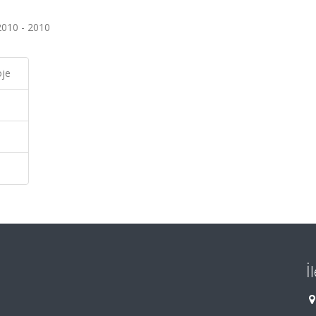
2010 - 2010
oje
İ