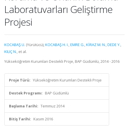
Laboratuvarları Geliştirme
Projesi
KOCABAŞ U.
(Yürütücü),
KOCABAŞ H. I.
,
EMRE G.
,
KİRAZ M. N.
,
DEDE Y.
,
KILIÇ N.
, et al.
Yükseköğretim Kurumları Destekli Proje, BAP Güdümlü, 2014 - 2016
Proje Türü:
Yükseköğretim Kurumları Destekli Proje
Destek Programı:
BAP Güdümlü
Başlama Tarihi:
Temmuz 2014
Bitiş Tarihi:
Kasım 2016