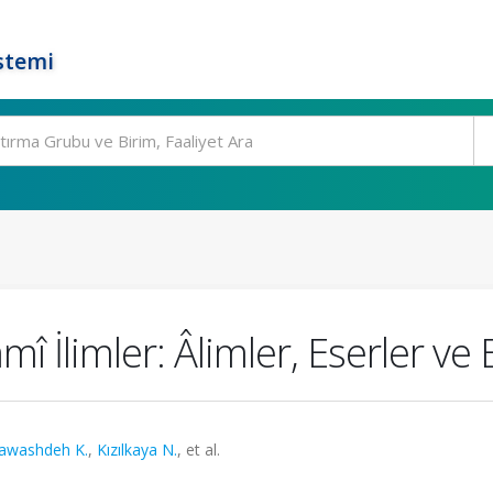
stemi
âmî İlimler: Âlimler, Eserler v
rawashdeh K.
,
Kızılkaya N.
, et al.