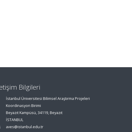
letişim Bilgileri
İstanbul Üniversitesi Bilimsel Araştırma Projeleri
Koordinasyon Birimi
Beyazıt Kampüsü, 34119, Beyazıt
İSTANBUL
aves@istanbul.edu.tr