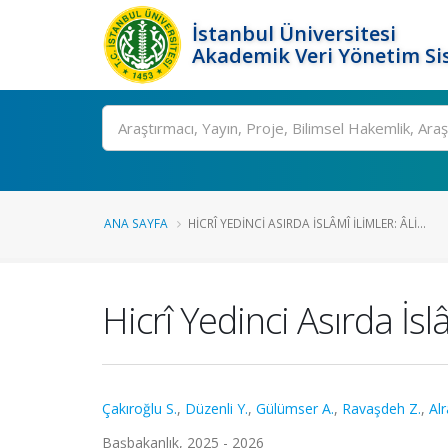
İstanbul Üniversitesi
Akademik Veri Yönetim Si
Ara
ANA SAYFA
HICRÎ YEDINCI ASIRDA İSLÂMÎ İLIMLER: ÂLI...
Hicrî Yedinci Asırda İsl
Çakıroğlu S.
,
Düzenli Y.
,
Gülümser A.
,
Ravaşdeh Z.
,
Al
Başbakanlık, 2025 - 2026