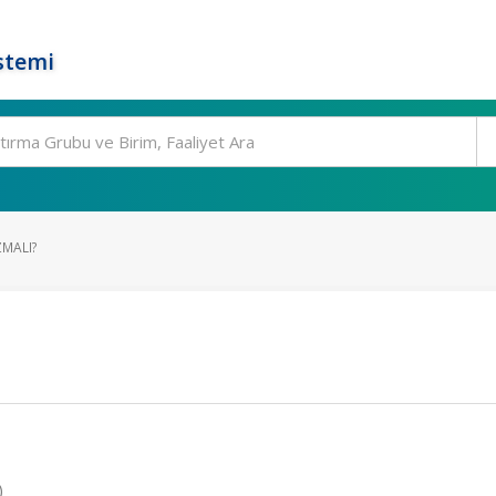
stemi
ZMALI?
)