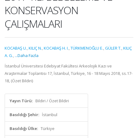
KONSERVASYON
ÇALIŞMALARI
KOCABAŞ U.
,
KILIÇ N.
,
KOCABAŞ H. I.
,
TÜRKMENOĞLU E.
,
GÜLER T.
,
KILIÇ
A. G.
,
...Daha Fazla
İstanbul Üniversitesi Edebiyat Fakültesi Arkeolojik Kazı ve
Araştırmalar Toplantısı 17, İstanbul, Türkiye, 16 - 18 Mayıs 2018, ss.17-
18, (Özet Bildiri)
Yayın Türü:
Bildiri / Özet Bildiri
Basıldığı Şehir:
İstanbul
Basıldığı Ülke:
Türkiye