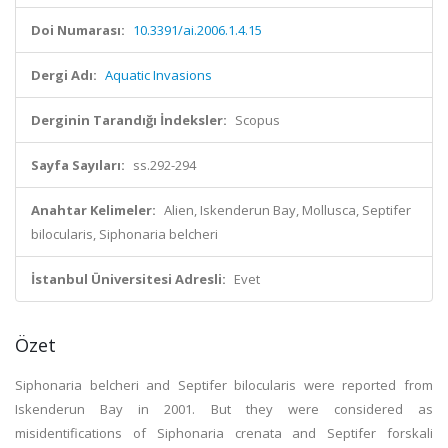
Doi Numarası:
10.3391/ai.2006.1.4.15
Dergi Adı:
Aquatic Invasions
Derginin Tarandığı İndeksler:
Scopus
Sayfa Sayıları:
ss.292-294
Anahtar Kelimeler:
Alien, Iskenderun Bay, Mollusca, Septifer
bilocularis, Siphonaria belcheri
İstanbul Üniversitesi Adresli:
Evet
Özet
Siphonaria belcheri and Septifer bilocularis were reported from
Iskenderun Bay in 2001. But they were considered as
misidentifications of Siphonaria crenata and Septifer forskali