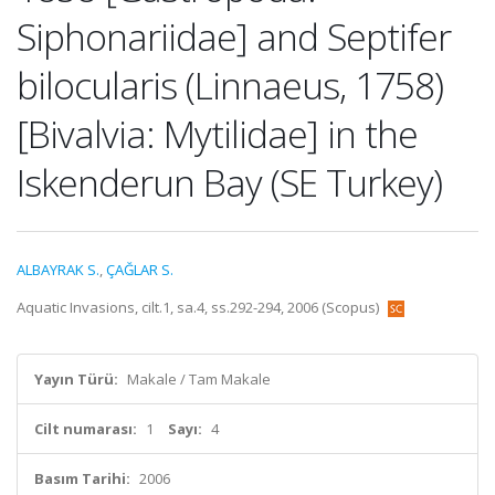
Siphonariidae] and Septifer
bilocularis (Linnaeus, 1758)
[Bivalvia: Mytilidae] in the
Iskenderun Bay (SE Turkey)
ALBAYRAK S.
,
ÇAĞLAR S.
Aquatic Invasions, cilt.1, sa.4, ss.292-294, 2006 (Scopus)
Yayın Türü:
Makale / Tam Makale
Cilt numarası:
1
Sayı:
4
Basım Tarihi:
2006