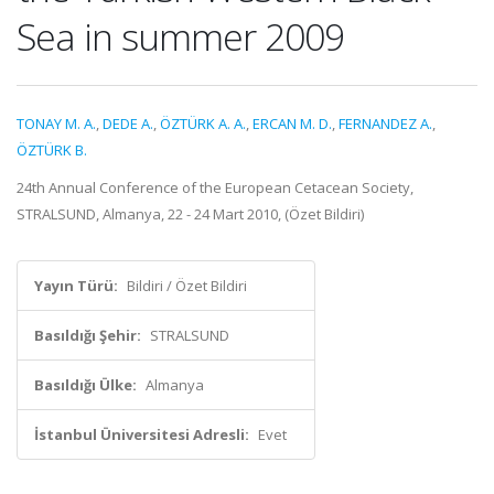
Sea in summer 2009
TONAY M. A.
,
DEDE A.
,
ÖZTÜRK A. A.
,
ERCAN M. D.
,
FERNANDEZ A.
,
ÖZTÜRK B.
24th Annual Conference of the European Cetacean Society,
STRALSUND, Almanya, 22 - 24 Mart 2010, (Özet Bildiri)
Yayın Türü:
Bildiri / Özet Bildiri
Basıldığı Şehir:
STRALSUND
Basıldığı Ülke:
Almanya
İstanbul Üniversitesi Adresli:
Evet