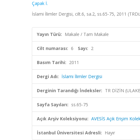
Çapak İ.
İslami İlimler Dergisi, cilt.6, sa.2, ss.65-75, 2011 (TRDi
Yayın Türü:
Makale / Tam Makale
Cilt numarası:
6
Sayı:
2
Basım Tarihi:
2011
Dergi Adı:
İslami İlimler Dergisi
Derginin Tarandığı İndeksler:
TR DİZİN (ULAK
Sayfa Sayıları:
ss.65-75
Açık Arşiv Koleksiyonu:
AVESİS Açık Erişim Kole
İstanbul Üniversitesi Adresli:
Hayır