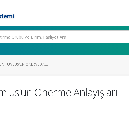
stemi
 İBN TUMLUS’UN ÖNERME AN...
umlus’un Önerme Anlayışları